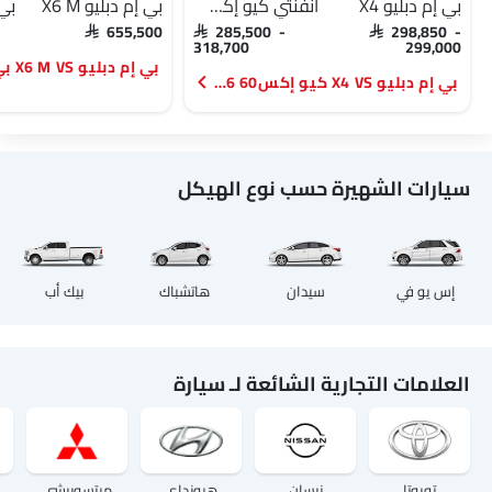
بي إم دبليو X4
انفنتي كيو إكس60 2026
بي إم دبليو X6 M
بي 
SAR 655,500
SAR 285,500 -
SAR 298,850 -
318,700
299,000
بي إم دبليو X4 VS كيو إكس60 2026
سيارات الشهيرة حسب نوع الهيكل
إس يو في
سيدان
هاتشباك
بيك أب
العلامات التجارية الشائعة لـ سيارة
تويوتا
نيسان
هيونداي
ميتسوبيشي