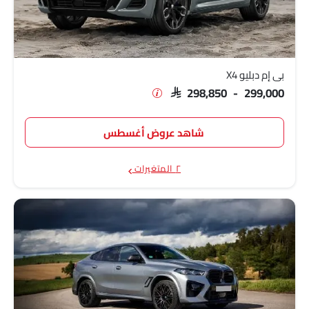
بي إم دبليو X5 M
SAR 655,500
بي إم دبليو X4
SAR 298,850 - 299,000
شاهد عروض أغسطس
٢ المتغيرات