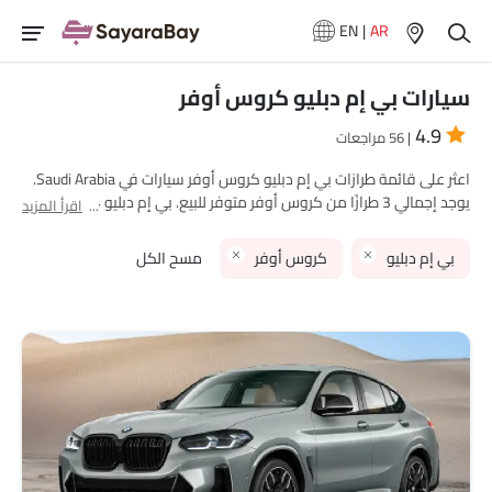
EN
|
AR
سيارات بي إم دبليو كروس أوفر
4.9
| 56 مراجعات
اعثر على قائمة طرازات بي إم دبليو كروس أوفر سيارات في Saudi Arabia.
يوجد إجمالي 3 طرازًا من كروس أوفر متوفر للبيع. بي إم دبليو X4, بي إم
اقرأ المزيد
دبليو X5 M and بي إم دبليو X6 M are هي الطرازات الأكثر شهرة بين
مشتري بي إم دبليو كروس أوفر سيارات في Saudi Arabia. الطراز الأقل
بي إم دبليو
كروس أوفر
مسح الكل
سعرًا هو بي إم دبليو X4 2025 بسعر SAR 298,850 والأغلى هو بي إم
دبليو X5 M 2025 بسعر SAR 655,500. يرجى اختيار طرازات سيارات
المطلوبة من القائمة أدناه لمعرفة قائمة الأسعار الكاملة في مدينتك،
العروض، الفئات، المواصفات، الصور، استهلاك الوقود والمراجعات.
نماذج بي إم دبليو
قائمة الأسعار
بي إم دبليو X4
SAR 298,850 - 299,000
بي إم دبليو X6 M
SAR 655,500