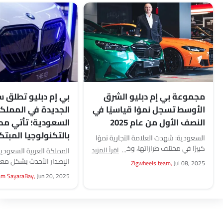
مجموعة بي إم دبليو الشرق
الأوسط تسجل نموًا قياسيًا في
الجديدة في المملكة
النصف الأول من عام 2025
السعودية؛ تأتي مح
بالتكنولوجيا المبتك
السعودية: شهدت العلامة التجارية نموًا
كبيرًا في مختلف طرازاتها، وخصوصًا في
اقرأ المزيد
المملكة العربية السعودي
فئة السيارات عالية الأداء. كما ارتفعت
الإصدار الأحدث بشكل معي
Zigwheels team,
Jul 08, 2025
خدمات دعم العملاء...
حالات القيادة في المملكة 
am SayaraBay,
Jun 20, 2025
السعودية. أطلقت شركة 