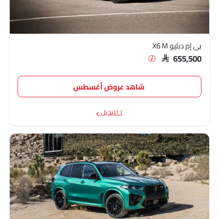
بي إم دبليو X6 M
SAR 655,500
شاهد عروض أغسطس
١ البديل