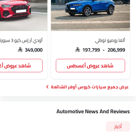
ألفا روميو تونالي
أودي آر إس كيو 3 سبورتباك
SAR 349,000
SAR 197,799 - 206,999
شاهد عروض أغسطس
شاهد عروض 
سيارات كروس أوفر الشائعة
Automotive News And Reviews
أخبار