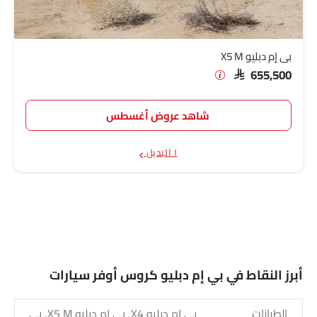
بي إم دبليو X5 M
SAR 655,500
شاهد عروض أغسطس
١ البديل
أبرز النقاط في بي إم دبليو كروس أوفر سيارات
الطرازات
بي إم دبليو X4, بي إم دبليو X5 M, بي