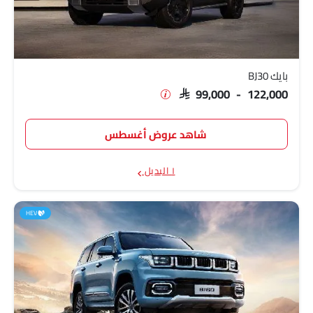
بايك BJ30
SAR 99,000 - 122,000
شاهد عروض أغسطس
١ البديل
HEV