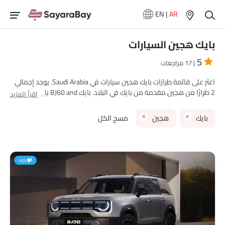
EN
|
AR
بايك هجين السيارات
5
| 17 مراجعات
اعثر على قائمة طرازات بايك هجين سيارات في Saudi Arabia. يوجد إجمالي
2 طرازًا من هجين مقدمة من بايك في البلاد. بايك BJ60 and بايك BJ30
اقرأ المزيد
are هي الأكثر شهرة بين مشتري بايك هجين سيارات في Saudi Arabia.
الطراز الأقل سعرًا هو بايك BJ30 2025 بسعر SAR 99,000 والأغلى هو
بايك
هجين
مسح الكل
بايك BJ30 2025 بسعر SAR 122,000. يرجى اختيار طرازات سيارات المطلوبة
من القائمة أدناه لمعرفة قائمة الأسعار الكاملة في مدينتك، العروض،
الفئات، المواصفات، الصور، استهلاك الوقود والمراجعات.
HEV
نماذج بايك
قائمة الأسعار
بايك BJ30
SAR 99,000 - 122,000