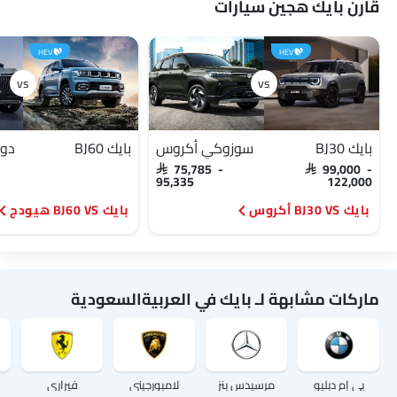
قارن بايك هجين سيارات
HEV
HEV
بايك BJ30
سوزوكي أكروس
بايك BJ60
دون
SAR 75,785 -
SAR 99,000 -
95,335
122,000
بايك BJ30 VS أكروس
بايك BJ60 VS هيودج
ماركات مشابهة لـ بايك في العربيةالسعودية
بي إم دبليو
مرسيدس بنز
لامبورجيني
فيراري