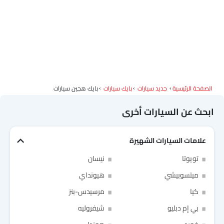
الصفحة الرئيسية
جديد سيارات
بايك سيارات
بايك هجين سيارات
ابحث عن السيارات أخرى
علامات السيارات الشهيرة
تويوتا
نيسان
ميتسوبيشي
هيونداي
كيا
مرسيدس-بنز
بي إم دبليو
شيفروليه
Link Your Facebook Account
Link Your Google Account