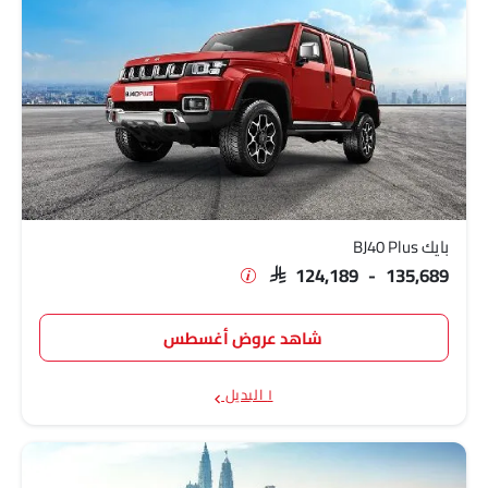
بايك BJ40 Plus
SAR 124,189 - 135,689
شاهد عروض أغسطس
١ البديل