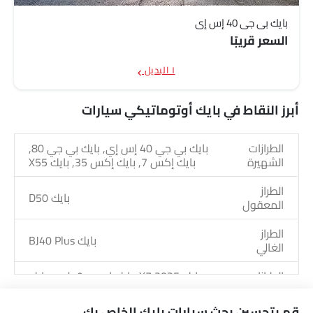
بايك بي جي 40 إس إي
السعر قريبًا
١ البديل
أبرز النقاط في بايك أوتوماتيكي سيارات
الطرازات
بايك بي جي 40 إس إي, بايك بي جي 80,
الشهيرة
بايك إكس 7, بايك إكس 35, بايك X55
الطراز
بايك D50
المعقول
الطراز
بايك BJ40 Plus
الغالي
الطرازات
بايك X7 2025, بايك إي يو ٥ بلس, بايك
القادمة
بي جي ٤٠ برو, بايك إي يو ٥
قم بتحسين بحث سيارات بايك الخاص بك