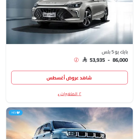
بايك يو 5 بلس
SAR 53,935 - 86,000
شاهد عروض أغسطس
٢ المتغيرات
HEV