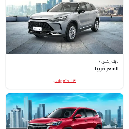
بايك إكس 7
السعر قريبًا
٣ المتغيرات