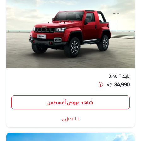
بايك BJ40 F
SAR 84,990
شاهد عروض أغسطس
١ البديل