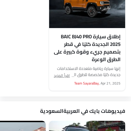
إطلاق سيارة BAIC BJ40 PRO
2025 الجديدة كليًا في قطر
بتصميم جريء وقوة كبيرة على
الطرق الوعرة
إنها سيارة رياضية متعددة الاستخدامات
جديدة كليًا مخصصة للطرق الوعرة
اقرأ المزيد
بتصميم قوي وتكنولوجيا جديدة وأداء
Team SayaraBay,
Apr 21, 2025
قوي في سيارات الدفع الرباعي....
فيديوهات بايك في العربيةالسعودية