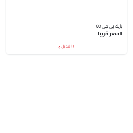
بايك بي جي 80
السعر قريبًا
١ البديل