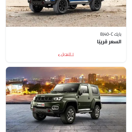
بايك BJ40-C
السعر قريبًا
١ البديل