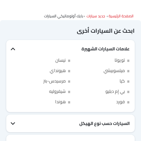
الصفحة الرئيسية
جديد سيارات
بايك أوتوماتيكي السيارات
ابحث عن السيارات أخرى
علامات السيارات الشهيرة
تويوتا
نيسان
ميتسوبيشي
هيونداي
كيا
مرسيدس-بنز
بي إم دبليو
شيفروليه
Link Your Facebook Account
Link Your Google Account
فورد
هوندا
السيارات حسب نوع الهيكل
of Cardekho SEA
الخصوصية
سياسة
and
شروط الاستخدام
I have read and agree to the