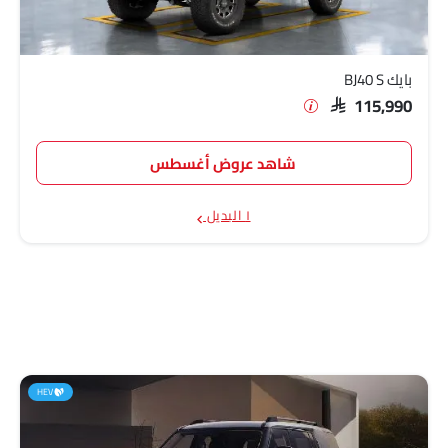
بايك BJ40 S
SAR 115,990
شاهد عروض أغسطس
١ البديل
HEV