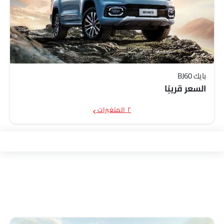
بايك BJ60
السعر قريبًا
٢ المتغيرات