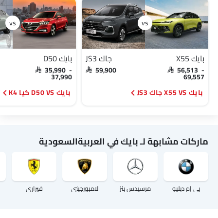
بايك X55
جاك JS3
بايك D50
SAR 35,990 -
SAR 59,900
SAR 56,513 -
37,990
69,557
بايك X55 VS جاك JS3
بايك D50 VS كيا K4
ماركات مشابهة لـ بايك في العربيةالسعودية
بي إم دبليو
مرسيدس بنز
لامبورجيني
فيراري