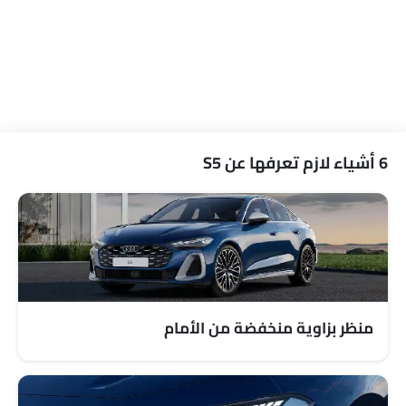
مقعد خلفي قابل للطي
مقاعد قابلة للتعديل
مسند رأس المقعد الخلفي
حاملات الأكواب-أمامية
حامل زجاجة
مرآة الزينة
نظام منع انغلاق المكابح
6 أشياء لازم تعرفها عن S5
قفل مركزي
وسادة هوائية للسائق
وسادة هوائية للركاب
أحزمة المقاعد الخلفية
أحزمة المقاعد الأمامية القابلة للتعديل في الارتفاع
تحذير حزام المقعد
تحذير من فتح الباب جزئيًا
منظر بزاوية منخفضة من الأمام
مرآة الرؤية الخلفية ليلا ونهارا
منع تشغيل المحرك
مصابيح أمامية قابلة للتعديل
هوائي مدمج