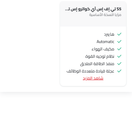
S5 تي إف إس آي كواترو إس ترونيك
مزايا النسخة الأساسية
هايبرد
Automatic
مكيف الهواء
نظام توجيه القوة
منفذ الطاقة الملحق
عجلة قيادة متعددة الوظائف
شاهد المزيد
الراديو هي AM (تعديل السعة) أو FM (تضمين التردد)،
جبهة المتحدثين
مكبرات الصوت الخلفية
اتصال بلوتوث
المدخل المساعد وUSB
سيطرة على جودة الهواء
نوافذ كهربائية أمامية
ضوء تحذير منخفض من الوقود