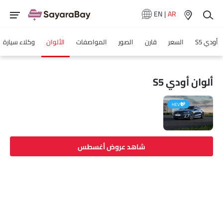
EN
|
AR
أودي S5
السعر
قارن
الصور
المواصفات
الألوان
وكلاء سيارة
ألوان أودي S5
HEV
شاهد عروض أغسطس