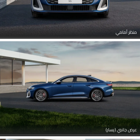
منظر أمامي
عرض جانبي (يسار)