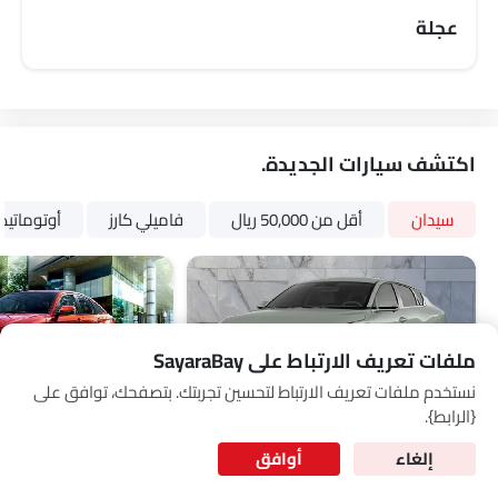
Link Your Google Account
عجلة
SEA
of Cardekho
سياسة الخصوصية
and
شروط الاستخدام
I have read and agree to the
اكتشف سيارات الجديدة.
سيدان
أقل من 50,000 ريال
فاميلي كارز
أوتوماتي
ملفات تعريف الارتباط على SayaraBay
نستخدم ملفات تعريف الارتباط لتحسين تجربتك. بتصفحك، توافق على
for Better Experience & Regular updates
{الرابط}.
المعلومات الشخصية
كيا K4
تويوتا يارس
إلغاء
أوافق
SAR 63,825 - 75,670
SAR 84,999 - 127,591