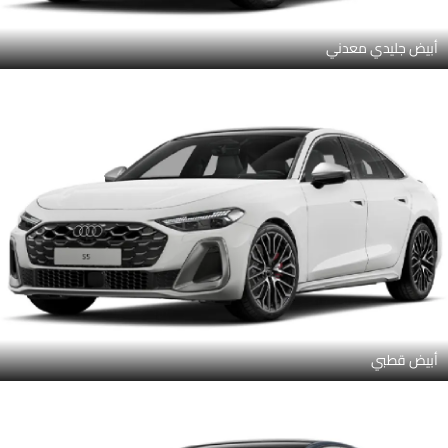
أبيض جليدي معدني
أبيض قطبي