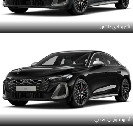
تأثير رمادي دايتون
أسود ميثوس معدني