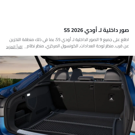
صور داخلية لـ أودي S5 2026
اطلع على جميع 9 الصور الداخلية لـ أودي S5، بما في ذلك منطقة التخزين
عن قرب, منظر لوحة العدادات, الكونسول المركزي, منظر نظام الصوت,
اقرأ المزيد
التحكم الأمامي في المكيف, المقاعد الخلفية, المقاعد الأمامية, مصابيح
الكرمى, مسند رأس المقعد الأمامي