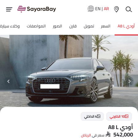
EN
|
AR
أودي A8 L
السعر
تمويل
قارن
الصور
المواصفات
وكلاء سيارة
10 الخارجي
4 الداخلي
أودي A8 L
SAR 542,000
سعر في
الرياض‎