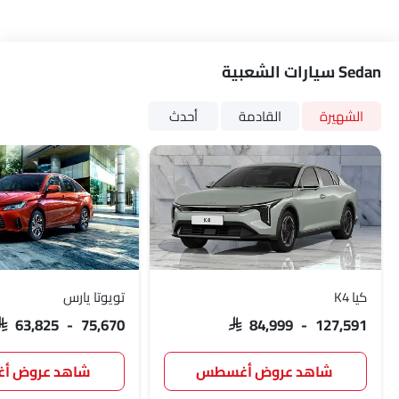
السكك الحديدية السقف
كاميرا خلفية
أغطية العجلات
Sedan سيارات الشعبية
أقفال باب الطاقة
وسائد هوائية جانبية - خلفية
الشهيرة
القادمة
أحدث
كيا K4
تويوتا يارس
SAR 63,825 - 75,670
SAR 84,999 - 127,591
شاهد عروض أغسطس
شاهد عروض 