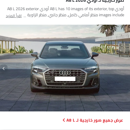
صور خارجية لـ أودي A8 L 2026
أودي A8 L has 10 images of its exterior, top أودي A8 L 2026 exterior
images include منظر أمامي كامل, منظر جانبي, منظر الزاوية الخلفية,
اقرأ المزيد
منظر أمامي جانبي متقاطع, مصباح أمامي, مصباح خلفي, عجلة, منظر
الشبك الأمامي, عرض متوسط خلفي, عرض بزاوية منخفضة خلفي.
صور خارجية لـ A8 L