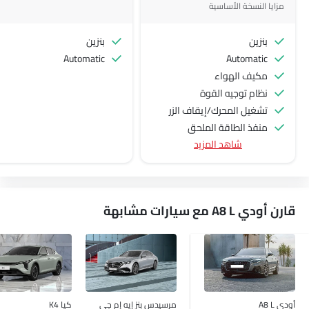
مزايا النسخة الأساسية
بنزين
بنزين
Automatic
Automatic
مكيف الهواء
نظام توجيه القوة
تشغيل المحرك/إيقاف الزر
منفذ الطاقة الملحق
شاهد المزيد
عجلة قيادة متعددة الوظائف
مشغل الأقراص المدمجة
الراديو هي AM (تعديل السعة) أو FM (تضمين التردد)،
جبهة المتحدثين
قارن أودي A8 L مع سيارات مشابهة
مكبرات الصوت الخلفية
الصوت 2DIN المتكامل
اتصال بلوتوث
التحكم التلقائي في المناخ
فتاحة غطاء الوقود عن بعد
فتح صندوق الأمتعة عن بُعد
أودي A8 L
مرسيدس بنز إيه إم جي
كيا K4