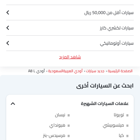
سيارات أقل من 50,000 ريال
سيارات لكشري كارز
سيارات أوتوماتيكي
شاهد المزيد
سيارات بترول
الصفحة الرئيسية
جديد سيارات
أودي العربيةالسعودية
أودي A8 L
ابحث عن السيارات أخرى
علامات السيارات الشهيرة
Link Your Facebook Account
تويوتا
نيسان
ميتسوبيشي
هيونداي
Link Your Google Account
كيا
مرسيدس-بنز