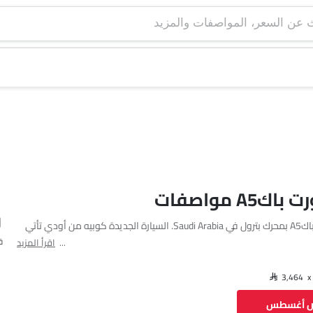
A5 مواصفات
تتوفر أودي سبورت باكA5 بمحرك بترول في Saudi Arabia. السيارة الجديدة كوبيه من أودي تأتي
ق
اقرأ المزيد
فيسبوك
تويتر
واتساب
ض أغسطس