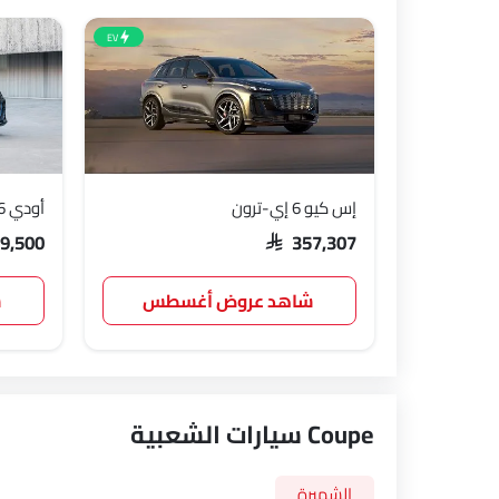
EV
إس كيو 6 إي-ترون
أودي A6
99,500
SAR 357,307
شاهد عروض أغسطس
ش
Coupe سيارات الشعبية
الشهيرة