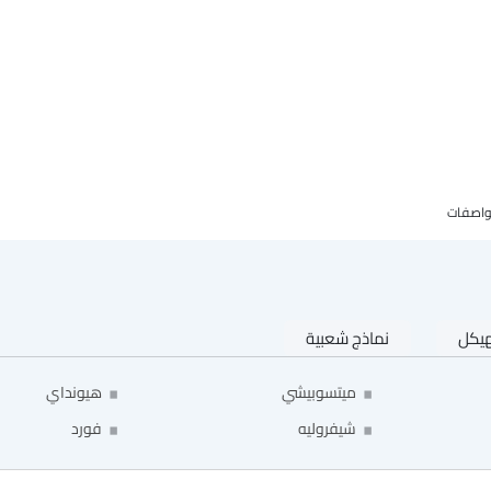
واصفات
هيكل
نماذج شعبية
ميتسوبيشي
هيونداي
شيفروليه
فورد