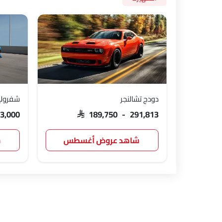
دودج تشالنجر
شفرولي
43,000
SAR 189,750 - 291,813
شاهد عروض أغسطس
ش