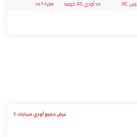
vs أودي A5 كوبيه
vs f-type
أودي سيارات