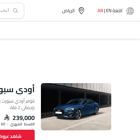
اللغة
EN
|
AR
الرياض‎
أودي سبورت باك
بإجمالي 2 فئة.
SAR 239,000
القسط الشهري : SAR 3,464 x 60
شاهد عرو