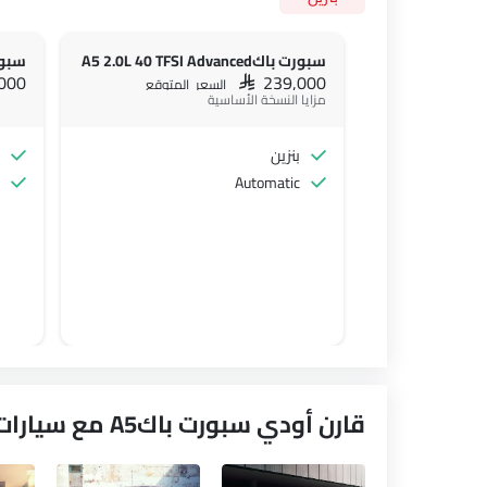
سبورت باكA5 2.0L 40 TFSI Advanced
سبورت باكne
,000
SAR 239,000
السعر المتوقع
مزايا النسخة الأساسية
بنزين
Automatic
قارن أودي سبورت باكA5 مع سيارات مشابهة