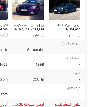
أودي سبورت باكA5
بي إم دبليو الفئة 2 كوبيه
لكزس RC
76,000
SAR 244,145 - 295,895
SAR 239,000
قارن
قارن
قا
نوع ناقل الحركة
matic
Automatic
-
سعة المحرك
3456
1998
-
القوة
0rpm
258Hp
-
عزم الدوران
0rpm
-
-
جاري المشاهدة
أودي سبورت باكA5