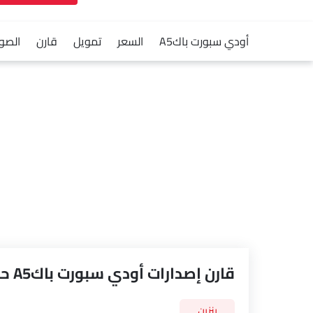
أودي سبورت باكA5
السعر
تمويل
قارن
الصور
قارن إصدارات أودي سبورت باكA5 حسب المواصفات
بنزين