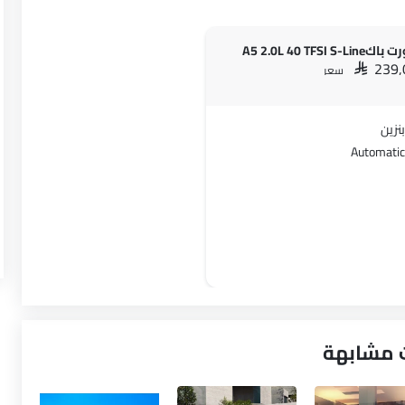
A5 2.0L 40 TFSI S-Li
SAR 239
سعر
بنزين
Automatic