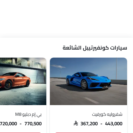
سيارات كونفيرتيبل الشائعة
شفروليه كورفيت
بي إم دبليو M8
 720,000 - 770,500
SAR 367,200 - 443,000