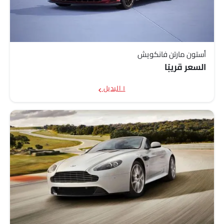
أستون مارتن فانكويش
السعر قريبًا
١ البديل