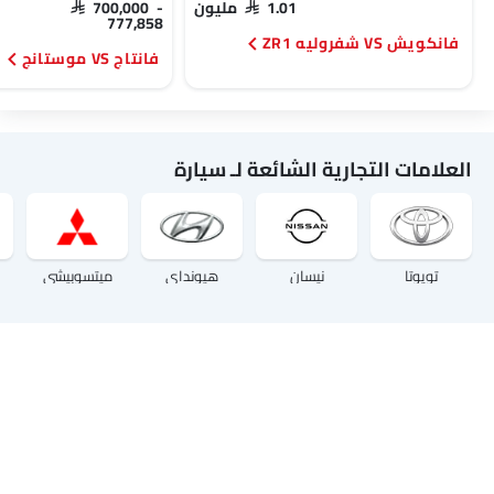
SAR 1.01 مليون
SAR 700,000 -
777,858
فانكويش VS شفروليه ZR1
فانتاج VS موستانج
العلامات التجارية الشائعة لـ سيارة
تويوتا
نيسان
هيونداي
ميتسوبيشي