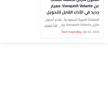
عن Vanquish Volante: معيار
جديد في الأداء القابل للتحويل
المملكة العربية السعودية : تقدم أستون
مارتن Vanquish Volante، وتضع معايير
اقرأ المزيد
جديدة للسيارات المكشوفة الفاخرة بأداء
Team SayaraBay,
Apr 03, 2025
وتصميم لا مثيل لهما....