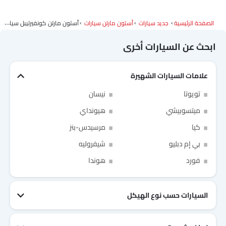
الصفحة الرئيسية
جديد سيارات
أستون مارتن سيارات
أستون مارتن كونفيرتيبل سيارات
ابحث عن السيارات أخرى
علامات السيارات الشهيرة
تويوتا
نيسان
ميتسوبيشي
هيونداي
كيا
مرسيدس-بنز
بي إم دبليو
شيفروليه
Link Your Facebook Account
Link Your Google Account
فورد
هوندا
السيارات حسب نوع الهيكل
of Cardekho SEA
الخصوصية
سياسة
and
شروط الاستخدام
I have read and agree to the