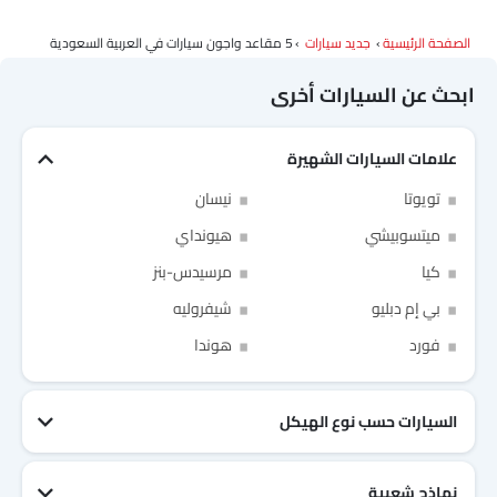
الصفحة الرئيسية
جديد سيارات
5 مقاعد واجون سيارات في العربية السعودية
ابحث عن السيارات أخرى
علامات السيارات الشهيرة
تويوتا
نيسان
ميتسوبيشي
هيونداي
كيا
مرسيدس-بنز
بي إم دبليو
شيفروليه
Link Your Facebook Account
Link Your Google Account
فورد
هوندا
السيارات حسب نوع الهيكل
of Cardekho SEA
الخصوصية
سياسة
and
شروط الاستخدام
I have read and agree to the
نماذج شعبية