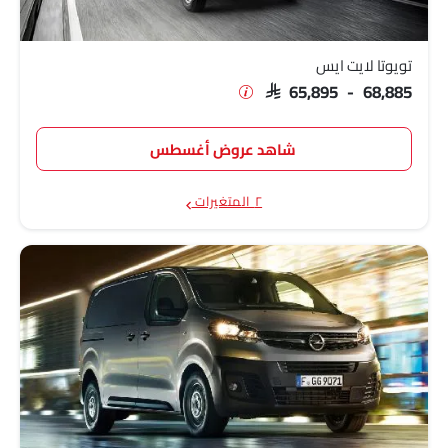
تويوتا لايت ايس
SAR 65,895 - 68,885
شاهد عروض أغسطس
٢ المتغيرات