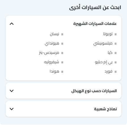
ابحث عن السيارات أخرى
علامات السيارات الشهيرة
تويوتا
نيسان
ميتسوبيشي
هيونداي
كيا
مرسيدس-بنز
بي إم دبليو
شيفروليه
Link Your Facebook Account
Link Your Google Account
فورد
هوندا
السيارات حسب نوع الهيكل
of Cardekho SEA
الخصوصية
سياسة
and
شروط الاستخدام
I have read and agree to the
نماذج شعبية
جيتور T2
نيسان Patrol 2025
تويوتا Fortuner
إم جي 5 2025
هيونداي Tucson
فورد Taurus
تويوتا Hiace 2025
تويوتا Yaris
إم جي RX9
إيسوزو D-Max