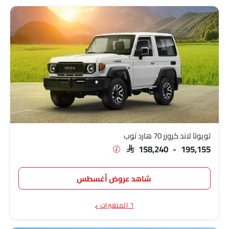
تويوتا لاند كروزر 70 هارد توب
SAR 158,240 - 195,155
شاهد عروض أغسطس
٦ المتغيرات