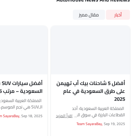
أخبار
مقال مميز
أفضل 5 شاحنات بيك أب تهيمن
أفضل
على طرق السعودية في عام
السعودية – مرتب 2025
2025
المملكة العربية السعودي
الـSUV هي نجم الموسم
المملكة العربية السعودية: أحد
دول العالم، أصبحت منتش
القطاعات البارزة في سوق السيارات في
اقرأ المزيد
m SayaraBay,
Sep 18, 2025
داخل السعودية....
السعودية والذي يجمع بين الشغف
Team SayaraBay,
Sep 19, 2025
بالسيارات والعمل الفعلي هو...