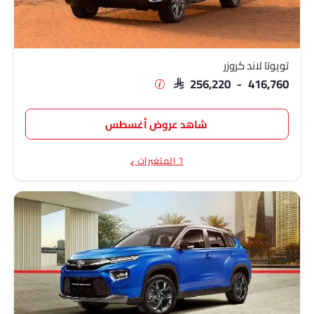
توب
195,155
SAR 199,582 -
تويوتا لاند كروزر برادو
294,112
تويوتا لاند كروزر
SAR 256,220 - 416,760
شاهد عروض أغسطس
٦ المتغيرات