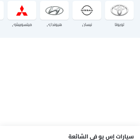
تويوتا
نيسان
هيونداي
ميتسوبيشي
سيارات إس يو في الشائعة