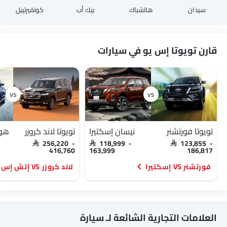
سيدان
هاتشباك
بيك أب
كونفيرتيبل
قارن تويوتا إس يو في سيارات
تويوتا فورتشنر
نيسان إسكتيرا
تويوتا لاند كروزر
SAR 256,220 -
SAR 118,999 -
SAR 123,855 -
416,760
163,999
186,817
فورتشنر VS إسكتيرا
لاند كروزر VS إتش إس 7
العلامات التجارية الشائعة لـ سيارة