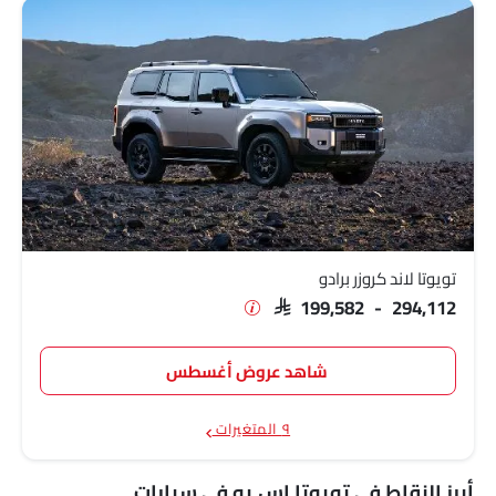
تويوتا لاند كروزر برادو
SAR 199,582 - 294,112
شاهد عروض أغسطس
٩ المتغيرات
أبرز النقاط في تويوتا إس يو في سيارات