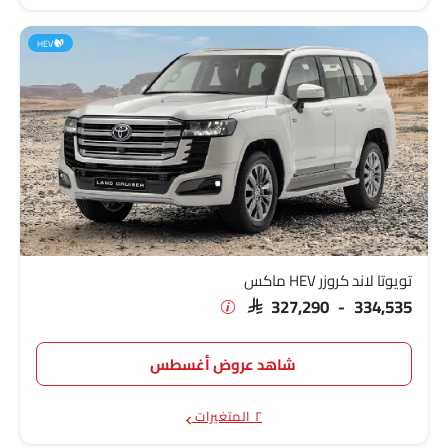
HEV
تويوتا لاند كروزر HEV ماكس
SAR 327,290 - 334,535
شاهد عروض أغسطس
٢ المتغيرات