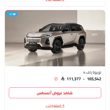
HEV
تويوتا راف 4
SAR 111,377 - 165,542
شاهد عروض أغسطس
٩ المتغيرات