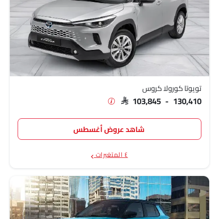
تويوتا كورولا كروس
SAR 103,845 - 130,410
شاهد عروض أغسطس
٤ المتغيرات