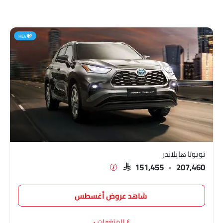
HEV
تويوتا هايلاندر
SAR 151,455 - 207,460
شاهد عروض أغسطس
٤ المتغيرات