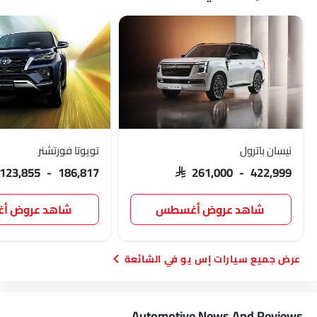
نيسان باترول
تويوتا فورتشنر
 123,855 - 186,817
SAR 261,000 - 422,999
شاهد عروض أغسطس
شاهد عروض 
سيارات إس يو في الشائعة
Automotive News And Reviews