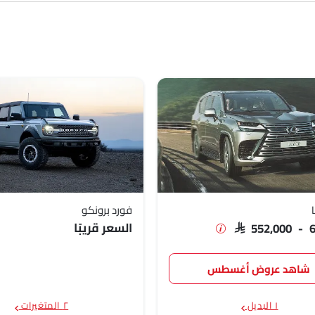
SAR 84
SAR 552
SAR 88
فورد برونكو
السعر قريبًا
SAR 552,000 - 
شاهد عروض أغسطس
١ البديل
٢ المتغيرات