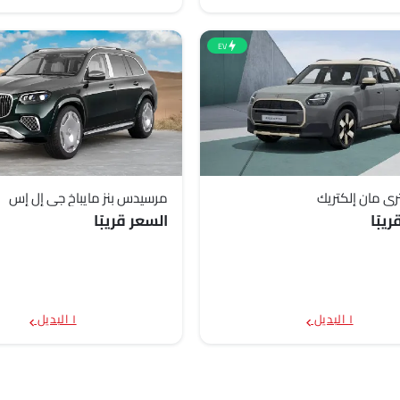
EV
ري مان إلكتريك
مرسيدس بنز مايباخ جي إل إس
يبًا
السعر قريبًا
١ البديل
١ البديل