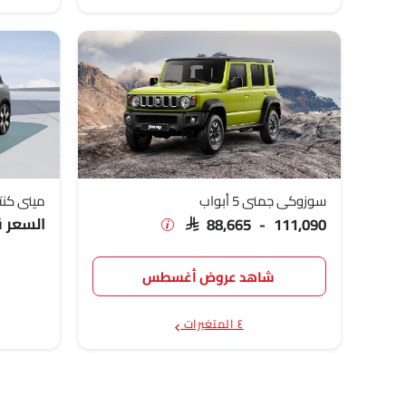
سوزوكي جمني 5 أبواب
ميني كنت
السعر قر
SAR 88,665 - 111,090
شاهد عروض أغسطس
٤ المتغيرات