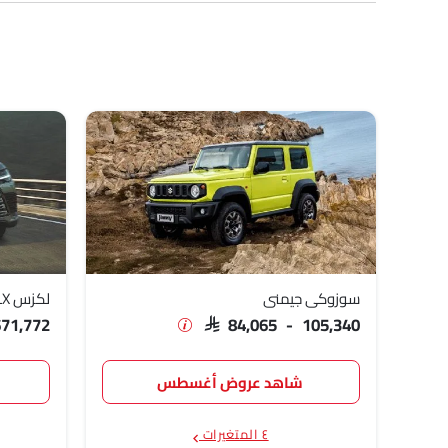
الطراز
قائمة الأسعار
سوزوكي جيمني
,065 - 105,340
لكزس LX
,000 - 671,772
سوزوكي جمني 5 أبواب
,665 - 111,090
سوزوكي جيمني
لكزس LX
671,772
SAR 84,065 - 105,340
شاهد عروض أغسطس
٤ المتغيرات