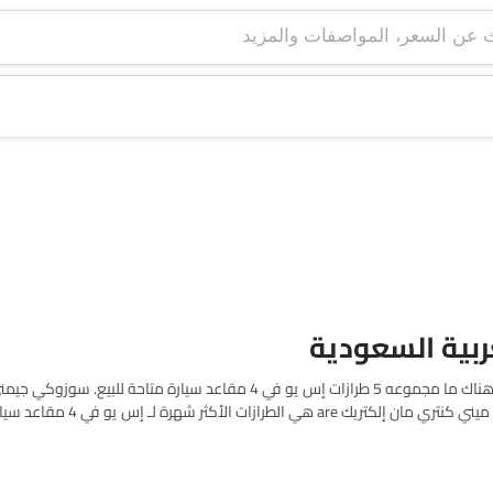
اعثر على قائمة أسعار إس يو في 4 مقاعد سيارات في Saudi Arabia. هناك ما مجموعه 5 طرازات إس يو في 4 مقاعد سيارة متاحة لل
برونكو, مرسيدس بنز مايباخ جي إل إس, سوزوكي جمني 5 أبواب and ميني 
4 مقاعد سيارة من القائمة أدناه لمعرفة القائمة الكاملة للأسعار في مدينتك، العروض، الفئات، المواصفات،