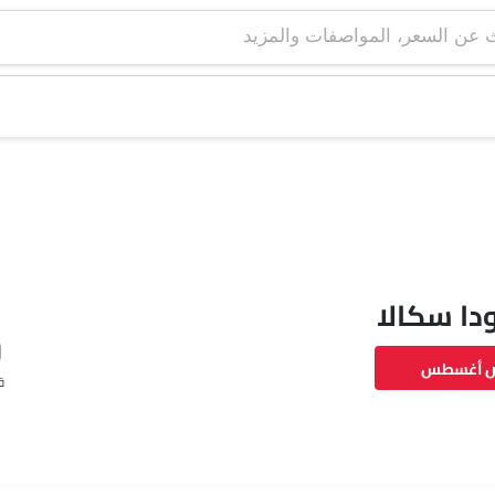
دا سكالا
ض أغسطس
ق
فيسبوك
تويتر
واتساب