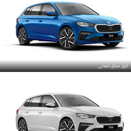
أزرق سباق معدني