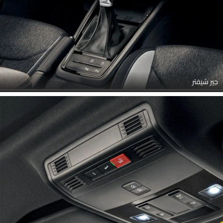
جير شيفتر