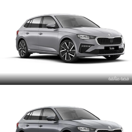
فضة متألقة