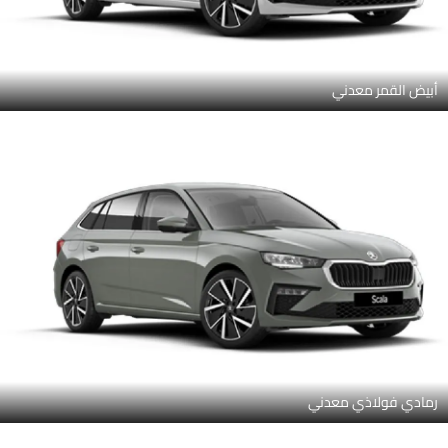
أبيض القمر معدني
رمادي فولاذي معدني