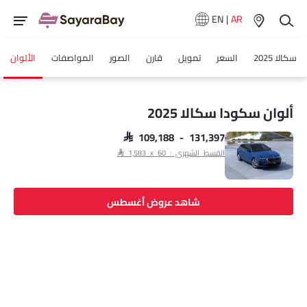
EN
|
AR
سكالا 2025
السعر
تمويل
قارن
الصور
المواصفات
الألوان
ألوان سكودا سكالا 2025
SAR 109,188 - 131,397
القسط الشهري : SAR 1,583 x 60
شاهد عروض أغسطس