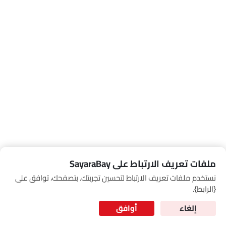
Link Your Google Account
SEA
of Cardekho
سياسة الخصوصية
and
شروط الاستخدام
I have read and agree to the
ملفات تعريف الارتباط على SayaraBay
نستخدم ملفات تعريف الارتباط لتحسين تجربتك. بتصفحك، توافق على
for Better Experience & Regular updates
{الرابط}.
المعلومات الشخصية
إلغاء
أوافق