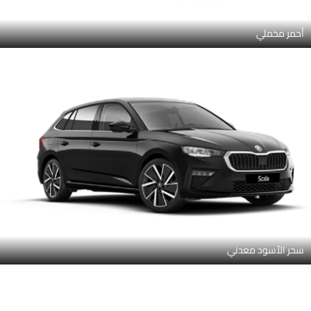
أحمر مخملي
سحر الأسود معدني