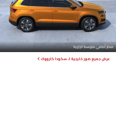
منظر أمامي متوسط الزاوية
صور خارجية لـ سكودا كارووك