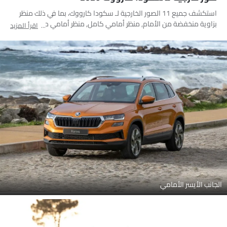
استكشف جميع 11 الصور الخارجية لـ سكودا كارووك، بما في ذلك منظر
بزاوية منخفضة من الأمام, منظر أمامي كامل, منظر أمامي متوسط,
اقرأ المزيد
منظر جانبي, منظر خلفي كامل, منظر الزاوية الخلفية, مصباح خلفي, عجلة,
قضبان السقف, مقبض الباب, منظر متوسط الزاوية الأمامية
الجانب الأيسر الأمامي