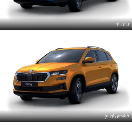
ريس بلو
فينيكس أورانج