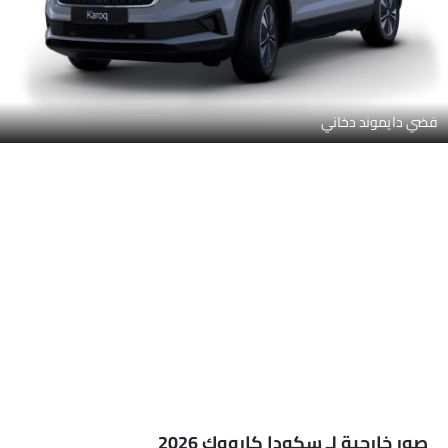
فضي دايموند دخاني
صور خارجية لـ سكودا كارووك 2026