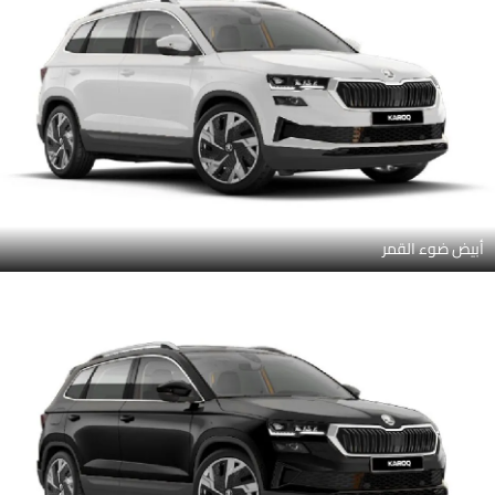
أبيض ضوء القمر