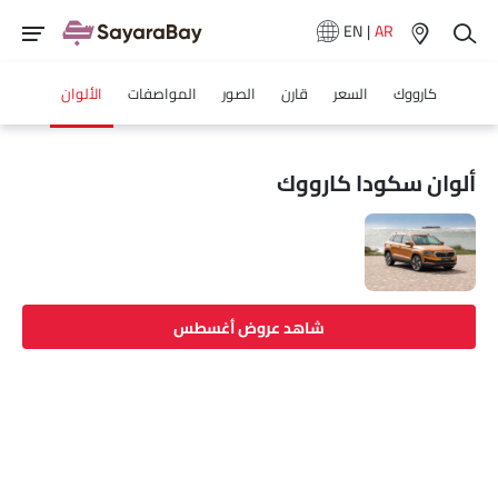
EN
|
AR
كارووك
السعر
قارن
الصور
المواصفات
الألوان
ألوان سكودا كارووك
شاهد عروض أغسطس