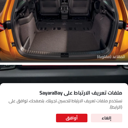
Link Your Google Account
SEA
of Cardekho
سياسة الخصوصية
and
شروط الاستخدام
I have read and agree to the
المقاعد (مقلوبة)
ملفات تعريف الارتباط على SayaraBay
نستخدم ملفات تعريف الارتباط لتحسين تجربتك. بتصفحك، توافق على
for Better Experience & Regular updates
{الرابط}.
المعلومات الشخصية
إلغاء
أوافق