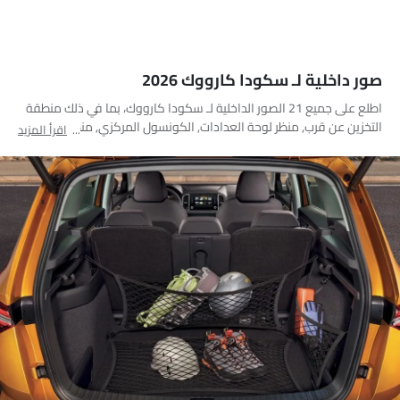
صور داخلية لـ سكودا كارووك 2026
اطلع على جميع 21 الصور الداخلية لـ سكودا كارووك، بما في ذلك منطقة
التخزين عن قرب, منظر لوحة العدادات, الكونسول المركزي, منظر نظام
اقرأ المزيد
الصوت, فتحات المكيف الأمامية, عجلة القيادة, عداد الدوران, المقاعد
الخلفية, مقاعد قابلة للطي, صندوق القفازات, حاملات الأكواب, منفذ
ملحقات الطاقة, مغير السرعات, مجموعة دواسات القدم, مصابيح الكرمى,
عناصر التحكم في باب جانب السائق من الداخل, التحكم الخلفي في
المكيف, مسند الذراع الخلفي, منظر مكبرات الصوت, مسند رأس المقعد
الخلفي, التحكم المركزي