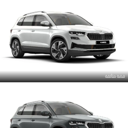
فضة متألقة