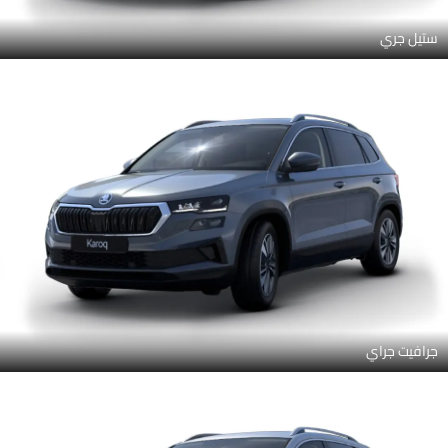
ستيل جري
جرافيت جراي