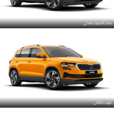
سحر الأسود معدني
لهيب برتقالي