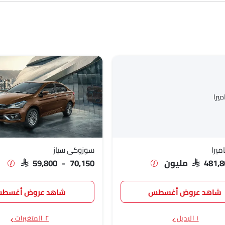
ون
SAR 5
ميرا
سوزوكي سياز
SAR 4 مليون
SAR 59,800 - 70,150
شاهد عروض أغسطس
شاهد عروض أغسط
١ البديل
٢ المتغيرات