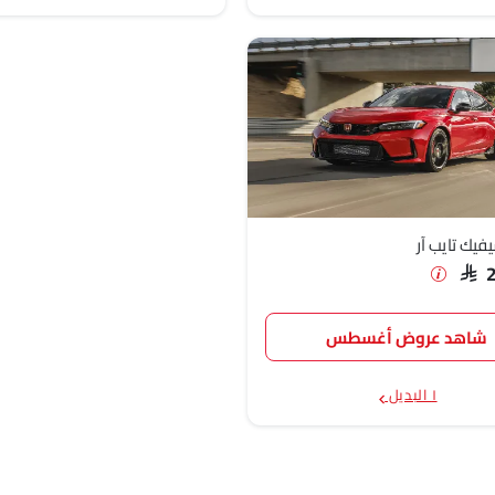
فيك تايب آر
SAR 
شاهد عروض أغسطس
١ البديل