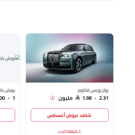
الطراز
قائمة الأسعار
رولز رويس فانتوم
SAR 1.98 - 2.31 مليون
بورش باناميرا
SAR 481,800 - 1 ملي
سوزوكي سياز
9,800 - 70,150
مرسيدس بنز مايباخ إس كلاس
SAR 1.22 - 1.5 مليون
هوندا سيفيك تايب آر
SAR 217,350
رولز رويس فانتوم
بورش بانا
SAR 1.98 - 2.31 مليون
81,800 - 1
شاهد عروض أغسطس
٢ المتغيرات