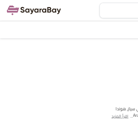
رش باناميرا, سوزوكي سياز, هوندا
سيفيك تايب آر, رولز رويس فانتوم and مرسيدس بنز مايباخ إس كلاس are هي الطرازات الأكثر شهرة لـ سيدان 4 مقاعد سيارة بين مشتري سيارة في Saudi Arabia.
اقرأ المزيد
أرخص طراز هو سوزوكي سياز 2025 بسعر SAR 59,800 والأغلى هو رولز رويس فانتوم 2025 بسعر SAR 2.31 Million. يرجى اختيار الطرازات المفضلة لديك من سيدان 4