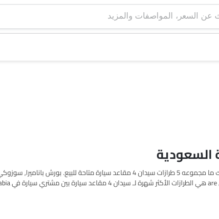
اعثر على قائمة أسعار سيدان 4 مقاعد سيارات في Saudi Arabia. هناك ما مجموعه 5 طرازات سيدان 4 مقاعد سيارة متاحة للبيع. بو
مدينتك، العروض، الفئات، المواصفات، الصور، استهلاك الوقود والمراجعات.