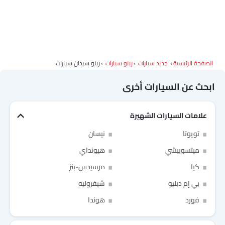
الصفحة الرئيسية
جديد سيارات
رينو سيارات
رينو سيدان سيارات
ابحث عن السيارات أخرى
علامات السيارات الشهيرة
تويوتا
نيسان
ميتسوبيشي
هيونداي
كيا
مرسيدس-بنز
بي إم دبليو
شيفروليه
Link Your Facebook Account
Link Your Google Account
فورد
هوندا