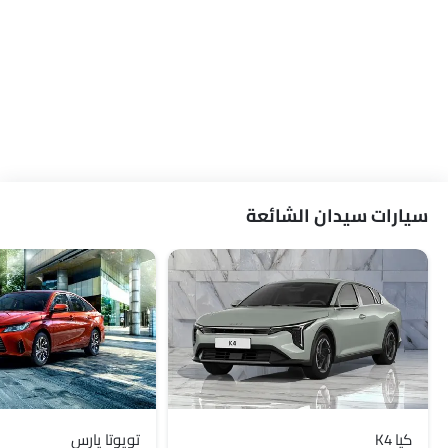
سيارات سيدان الشائعة
كيا K4
تويوتا يارس