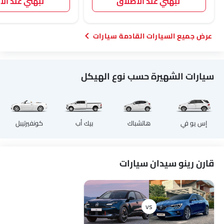
نبهني عند الاطلاق
نبهني عند ال
السيارات القادمة سيارات
سيارات الشهيرة حسب نوع الهيكل
إس يو في
هاتشباك
بيك أب
كونفيرتيبل
قارن رينو سيدان سيارات