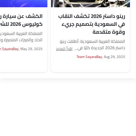
رينو داستر 2026 تكشف النقاب
الكشف عن سيارة رين
في السعودية بتصميم جريء
كوليوس 2026 للشرق الأوسط
وقوة متقدمة
المملكة العربية السعودية
الحاد والميزات المتميزة وا
المملكة العربية السعودية: أطلقت رينو
الهجينة تجعله خيارًا مغريًا 
داستر 2026 الجديدة كليًا في المملكة
اقرأ المزيد
m SayaraBay,
May 29, 2025
والمحترفين على حدٍ سواء
العربية السعودية. تتميز بتصميم جريء
Team SayaraBay,
Aug 29, 2025
رينو...
جديد، وتقنيات متقدمة، وقوة...