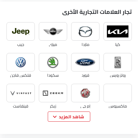
تجار العلامات التجارية الأخرى
كيا
مازدا
ميني
جيب
رولز رويس
فورد
سكودا
فلكس فاجن
ماكسيوس
إم جي
زيكر
فينفاست
شاهد المزيد
نيو
كايي
فوياه
كوينيجسيج