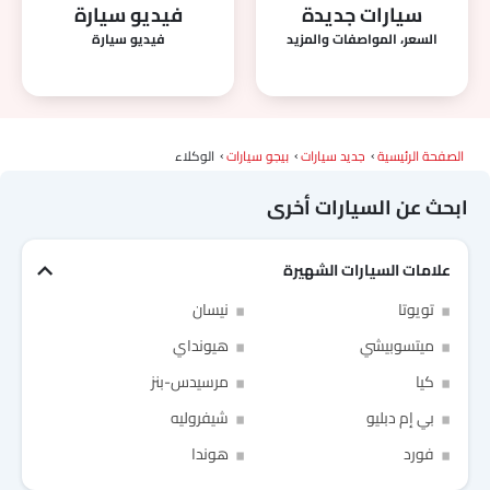
سيارات جديدة
فيديو سيارة
السعر، المواصفات والمزيد
فيديو سيارة
الصفحة الرئيسية
جديد سيارات
بيجو سيارات
الوكلاء
ابحث عن السيارات أخرى
علامات السيارات الشهيرة
Link Your Facebook Account
تويوتا
نيسان
Link Your Google Account
ميتسوبيشي
هيونداي
كيا
مرسيدس-بنز
بي إم دبليو
شيفروليه
فورد
هوندا
SEA
of Cardekho
سياسة الخصوصية
and
شروط الاستخدام
I have read and agree to the