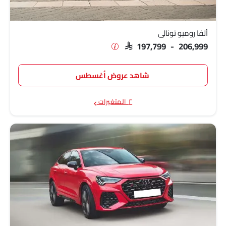
SAR 349,000
سبورتباك
SAR 400,000 -
ألفا روميو تونالي
أودي Q8
425,000
SAR 197,799 - 206,999
بي إم دبليو X6 M
SAR 655,500
شاهد عروض أغسطس
بي إم دبليو X5 M
SAR 655,500
SAR 298,850 -
٢ المتغيرات
بي إم دبليو X4
299,000