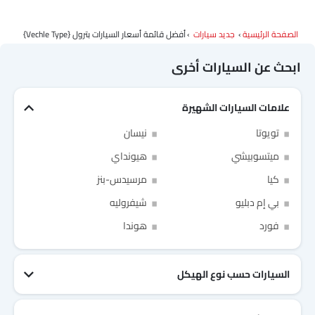
الصفحة الرئيسية
جديد سيارات
أفضل قائمة أسعار السيارات بترول {vechle Type}
ابحث عن السيارات أخرى
علامات السيارات الشهيرة
تويوتا
نيسان
ميتسوبيشي
هيونداي
كيا
مرسيدس-بنز
بي إم دبليو
شيفروليه
Link Your Facebook Account
Link Your Google Account
فورد
هوندا
السيارات حسب نوع الهيكل
of Cardekho SEA
الخصوصية
سياسة
and
شروط الاستخدام
I have read and agree to the