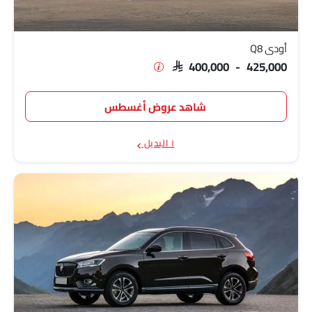
أودي Q8
SAR 400,000 - 425,000
شاهد عروض أغسطس
١ البديل