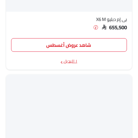
بي إم دبليو X6 M
SAR 655,500
شاهد عروض أغسطس
١ البديل