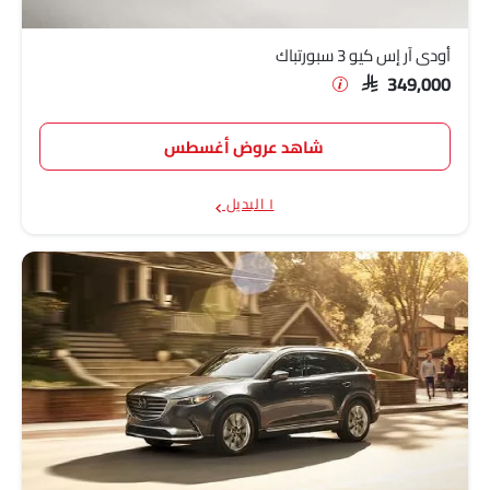
أودي آر إس كيو 3 سبورتباك
SAR 349,000
شاهد عروض أغسطس
١ البديل