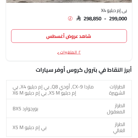
بي إم دبليو X4
SAR 298,850 - 299,000
شاهد عروض أغسطس
٢ المتغيرات
أبرز النقاط في بترول كروس أوفر سيارات
الطرازات
مازدا CX-9, أودي Q8, بي إم دبليو X4, بي
الشهيرة
إم دبليو X5 M, بي إم دبليو X6 M
الطراز
بورجوارد BX5
المعقول
الطراز
بي إم دبليو X5 M
الغالي