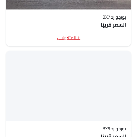
بورجوارد BX7
السعر قريبًا
١٠ المتغيرات
بورجوارد BX5
السعر قريبًا