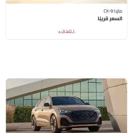
مازدا CX-9
السعر قريبًا
١ البديل