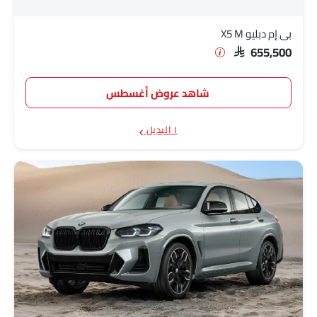
بي إم دبليو X5 M
SAR 655,500
شاهد عروض أغسطس
١ البديل