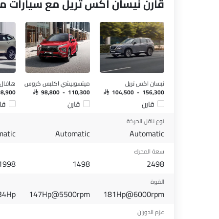
قارن نيسان اكس تريل مع سيارات م
نيسان اكس تريل
ميتسوبيشي اكلبس كروس
هافال 
98,900
SAR 98,800 - 110,300
SAR 104,500 - 156,300
قارن
قارن
قا
نوع ناقل الحركة
matic
Automatic
Automatic
سعة المحرك
1998
1498
2498
القوة
34Hp
147Hp@5500rpm
181Hp@6000rpm
عزم الدوران