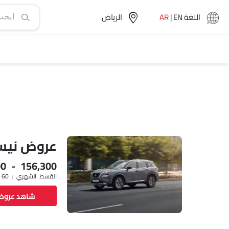
اللغة
EN
|
AR
الرياض‎
عروض نيس
00 - 156,300
القسط الشهري : SAR 1,523 x 60
شاهد عرو