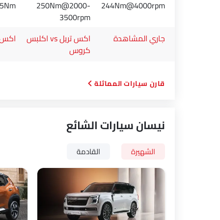
85Nm
250Nm@2000-
244Nm@4000rpm
3500rpm
جاري المشاهدة
اكس تريل vs اكلبس
اكس تريل
كروس
قارن سيارات المماثلة
نيسان سيارات الشائع
الشهيرة
القادمة