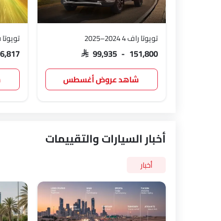
تويوتا راف 4 2024–2025
تويوتا 
86,817
SAR 99,935 - 151,800
شاهد عروض أغسطس
ش
أخبار السيارات والتقييمات
أخبار