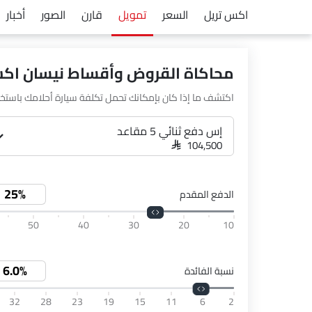
اكس تريل
السعر
تمويل
قارن
الصور
أخبار
محاكاة القروض وأقساط نيسان اكس
اكتشف ما إذا كان بإمكانك تحمل تكلفة سيارة أحلامك باستخد
إس دفع ثنائي 5 مقاعد
SAR 104,500
الدفع المقدم
50
40
30
20
10
نسبة الفائدة
32
28
23
19
15
11
6
2