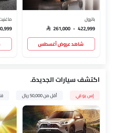
باترول
ماغنيت
80,999
SAR 261,000 - 422,999
شاهد عروض أغسطس
ش
اكتشف سيارات الجديدة.
إس يو في
أقل من 50,000 ريال
فا