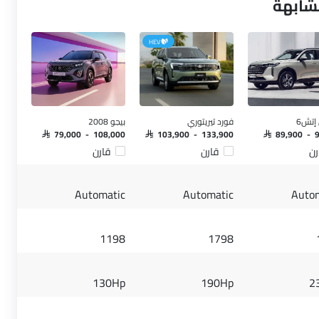
شابهة
HEV
إتش6
فورد تيريتوري
بيجو 2008
SAR 79,000 - 108,000
SAR 103,900 - 133,900
SAR 89,900 - 
رن
قارن
قارن
Automatic
Automatic
Auto
1198
1798
130Hp
190Hp
2