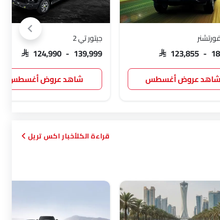
فورتشنر
جيتور تي 2
SAR 124,990 - 139,999
SAR 123,855 - 1
اهد عروض أغسطس
شاهد عروض أغسطس
أخبار اكس تريل