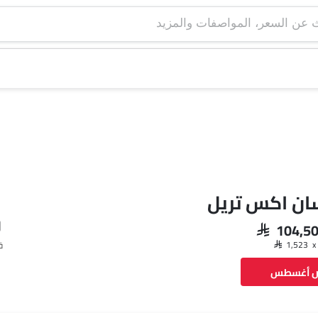
ان اكس تريل
SAR 104,5
ق
ض أغسطس
فيسبوك
تويتر
واتساب