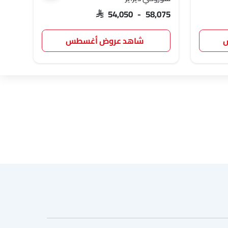
,047
SAR 54,050 - 58,075
س
شاهد عروض أغسطس