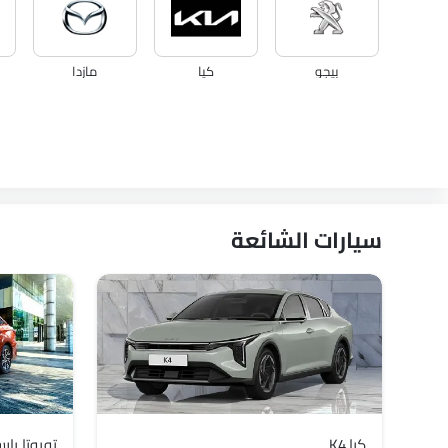
بيجو
كيا
مازدا
إم جي
زيكر
فينفاست
سيارات الشائعة
كيا K4
تويوتا يار