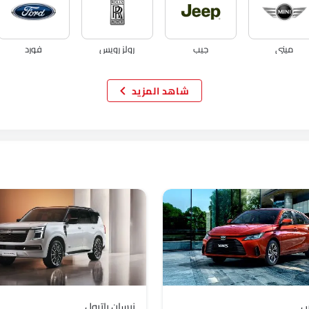
ميني
جيب
رولز رويس
فورد
شاهد المزيد
كايي
فوياه
كوينيجسيج
جي إم سي
س
نيسان باترول