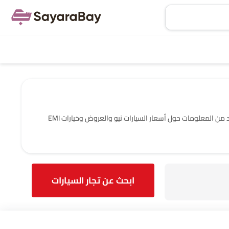
حدد موقع صالات عرض 0 نيو في الدمام. يربطك SayaraBay بصالات عرض نيو المعتمدة والتجار في الدمام مع عنوانهم ومعلومات الاتصال الكاملة. لمزيد من المعلومات حول أسعار السيارات نيو والعروض وخيارات EMI
ابحث عن تجار السيارات