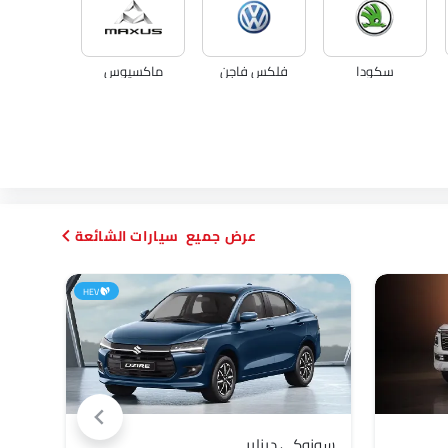
سكودا
فلكس فاجن
ماكسيوس
فيات
ماكلارين
سيارات الشائعة
HEV
سوزوكي ديزاير
تويوت