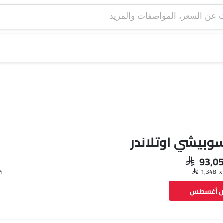
سوبيشي اوتلاندر
SAR 93,0
ق
ض أغسطس
فيسبوك
تويتر
واتساب