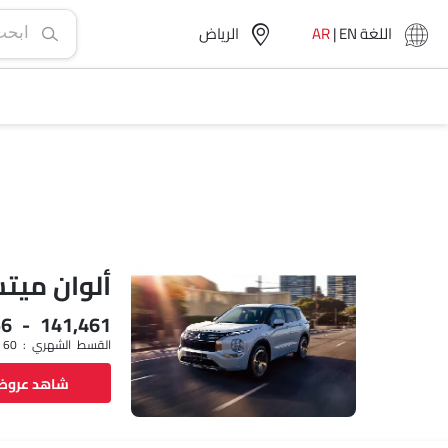
اللغة
EN
|
AR
الرياض‎
ألوان ميت
56 - 141,461
القسط الشهري : SAR 1,348 x 60
شاهد عرو