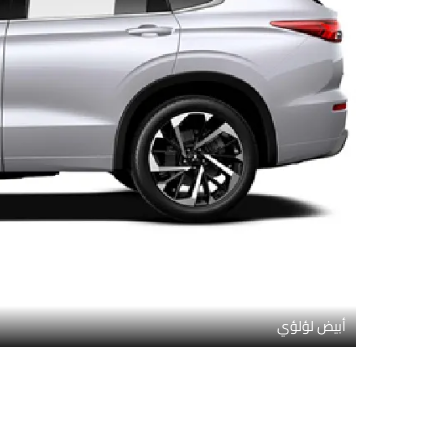
أبيض لؤلؤي