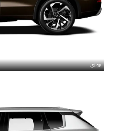
برونزي