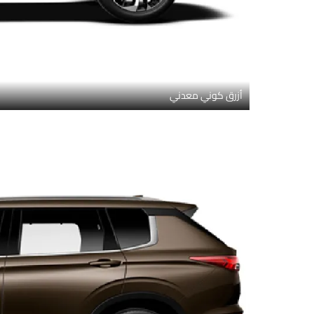
أزرق كوني معدني