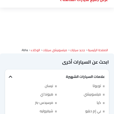
الصفحة الرئيسية
جديد سيارات
ميتسوبيشي سيارات
الوكلاء
Abha
ابحث عن السيارات أخرى
علامات السيارات الشهيرة
Link Your Facebook Account
تويوتا
نيسان
Link Your Google Account
ميتسوبيشي
هيونداي
كيا
مرسيدس-بنز
بي إم دبليو
شيفروليه