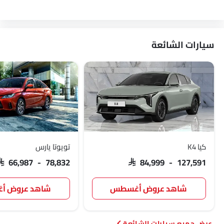
سيتروين
اكيورا
جاك
تيسلا
سيارات الشائعة
دبليو موتورز
دورسن
ماهيندرا
كيا K4
تويوتا يارس
SAR 66,987 - 78,832
SAR 84,999 - 127,591
شاهد عروض أغسطس
شاهد عروض 
سيارات الشائعة