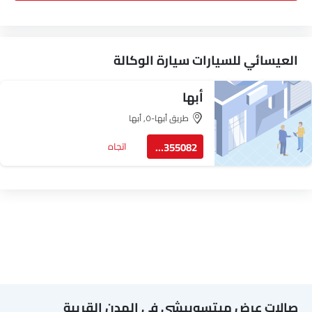
العيسائي للسيارات سيارة الوكالة
أبها
طريق أبها-٥, أبها
72355082
اتجاه
صالات عرض ميتسوبيشي في المدن القريبة