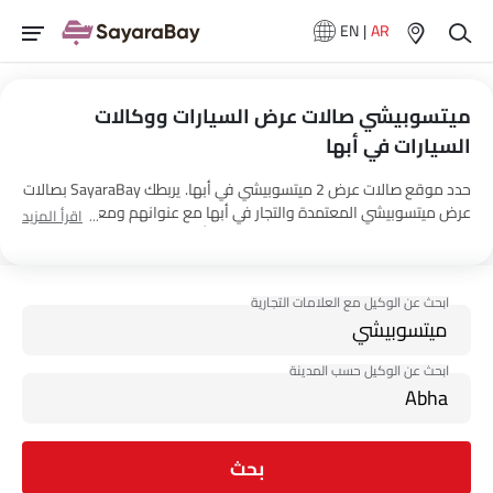
EN
|
AR
ميتسوبيشي صالات عرض السيارات ووكالات
السيارات في أبها
حدد موقع صالات عرض 2 ميتسوبيشي في أبها. يربطك SayaraBay بصالات
عرض ميتسوبيشي المعتمدة والتجار في أبها مع عنوانهم ومعلومات
اقرأ المزيد
الاتصال الكاملة. لمزيد من المعلومات حول أسعار السيارات ميتسوبيشي
والعروض وخيارات EMI واختبار القيادة، اتصل بالوكلاء المذكورين أدناه في
أبها.
بحث