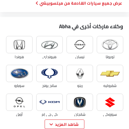
سيارات القادمة من ميتسوبيشي
وكلاء ماركات أخرى في Abha
تويوتا
نيسان
هيونداي
هوندا
شفروليه
رينو
سانج يونج
سوبارو
سوزوكي
شانجان
كي جي إم
أوبل
شاهد المزيد