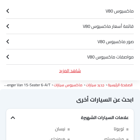
ماكسيوس V80
قائمة أسعار ماكسيوس V80
صور ماكسيوس V80
مواصفات ماكسيوس V80
شاهد المزيد
ألوان ماكسيوس V80
الصفحة الرئيسية
جديد سيارات
ماكسيوس سيارات
2.5L Passenger Van 15-Seater 6-A/T
وكلاء ماكسيوس في الرياض‎
ابحث عن السيارات أخرى
علامات السيارات الشهيرة
تويوتا
نيسان
ميتسوبيشي
هيونداي