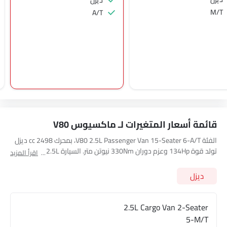
ديزل
M/T
A/T
قائمة أسعار المتغيرات لـ ماكسيوس V80
الفئة V80 2.5L Passenger Van 15-Seater 6-A/T، بمحرك 2498 cc ديزل
تولد قوة 134Hp وعزم دوران 330Nm نيوتن متر. السيارة V80 2.5L
اقرأ المزيد
Passenger Van 15-Seater 6-A/T تتسع لـ 15 seats مقعد وتحتوي على
ناقل حركة 6Speed A/T. استعرض جميع أسعار الفئات الأخرى لـ
ديزل
ماكسيوس V80
أدناه
2.5L Cargo Van 2-Seater
5-M/T