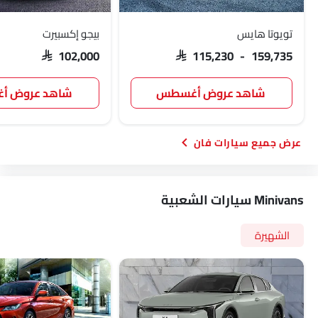
تويوتا هايس
بيجو إكسبيرت
SAR 102,000
SAR 115,230 - 159,735
شاهد عروض أغسطس
شاهد عروض 
سيارات فان
Minivans سيارات الشعبية
الشهيرة