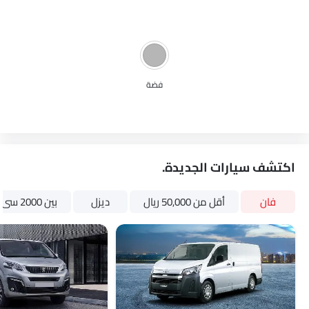
فضة
اكتشف سيارات الجديدة.
فان
أقل من 50,000 ريال
ديزل
بين 2000 سى سى و 3000 سى سى