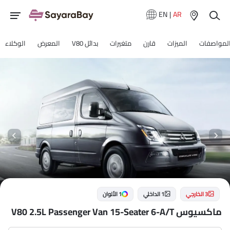
EN
|
AR
لمواصفات
الميزات
قارن
متغيرات
بدائل V80
المعرض
الوكلاء
3 الخارجي
1 الداخلي
1 الألوان
ماكسيوس V80 2.5L Passenger Van 15-Seater 6-A/T