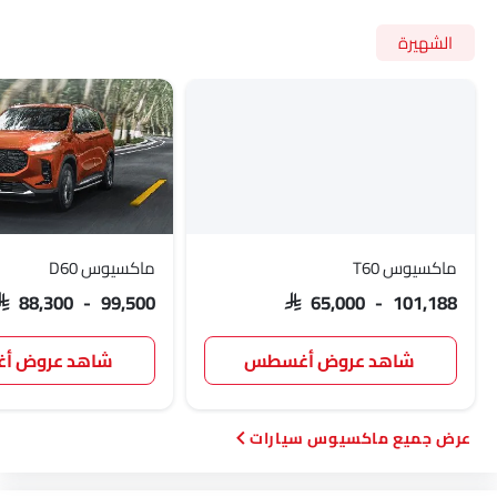
الشهيرة
ماكسيوس T60
ماكسيوس D60
SAR 88,300 - 99,500
SAR 65,000 - 101,188
شاهد عروض أغسطس
شاهد عروض 
ماكسيوس سيارات