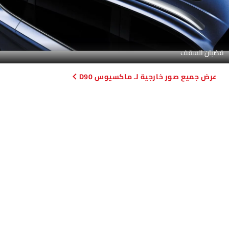
قضبان السقف
صور خارجية لـ ماكسيوس D90