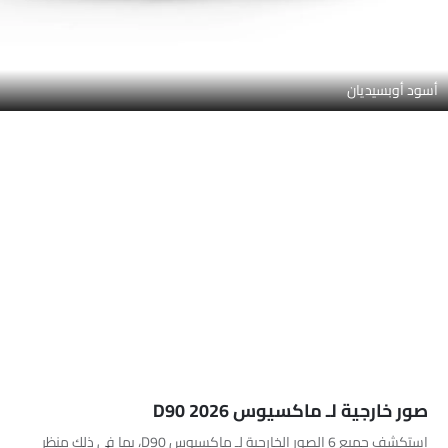
أسود أوبسيديان
صور خارجية لـ ماكسيوس D90 2026
استكشف جميع 6 الصور الخارجية لـ ماكسيوس D90، بما في ذلك منظر