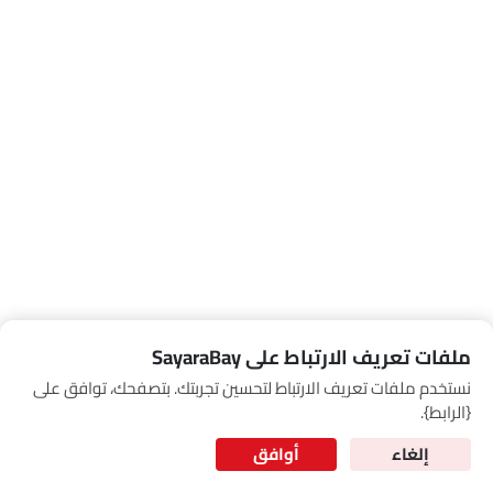
Link Your Google Account
SEA
of Cardekho
سياسة الخصوصية
and
شروط الاستخدام
I have read and agree to the
ملفات تعريف الارتباط على SayaraBay
نستخدم ملفات تعريف الارتباط لتحسين تجربتك. بتصفحك، توافق على
for Better Experience & Regular updates
{الرابط}.
المعلومات الشخصية
إلغاء
أوافق