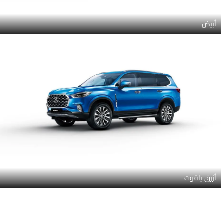
أبيض
أزرق ياقوت