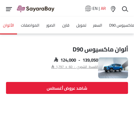
EN
|
AR
اكسيوس D90
السعر
تمويل
قارن
الصور
المواصفات
الألوان
ألوان ماكسيوس D90
SAR 124,000 - 139,050
القسط الشهري : SAR 1,797 x 60
شاهد عروض أغسطس