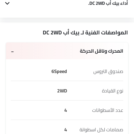
أداء بيك أب DC 2WD.
بيك أب DC 2WD 2179 cc يقدم140Hp القوة و 320Nm لعزم الدوران.
المواصفات الفنية لـ بيك أب DC 2WD
المحرك وناقل الحركة
صندوق التروس
6Speed
نوع القيادة
2WD
عدد الأسطوانات
4
صمامات لكل اسطوانة
4