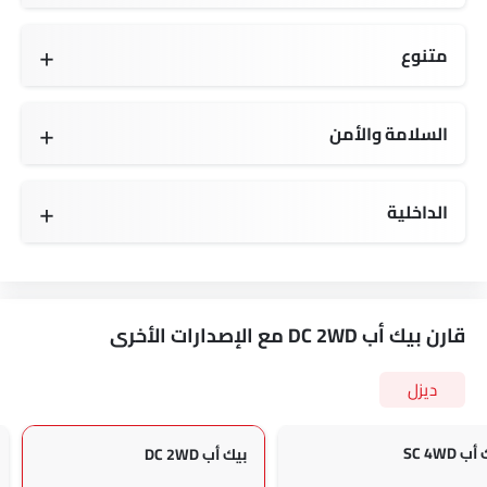
متنوع
مقياس تعدد الرحلات الإلكتروني
السلامة والأمن
Seat Belt Pretensioner,Speed alert,Collapsible steering column
الداخلية
قارن بيك أب DC 2WD مع الإصدارات الأخرى
ديزل
ب SC 4WD
بيك أب DC 2WD