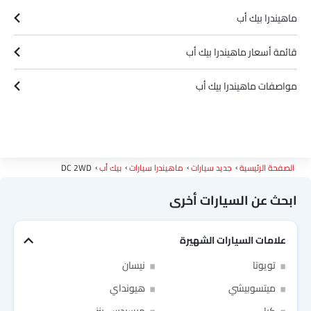
ماهيندرا بيك أب
قائمة أسعار ماهيندرا بيك أب
مواصفات ماهيندرا بيك أب
الصفحة الرئيسية
جديد سيارات
ماهيندرا سيارات
بيك أب
DC 2WD
ابحث عن السيارات أخرى
علامات السيارات الشهيرة
Link Your Facebook Account
تويوتا
نيسان
ميتسوبيشي
هيونداي
Link Your Google Account
كيا
مرسيدس-بنز