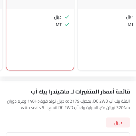
ديزل
ديزل
MT
MT
قائمة أسعار المتغيرات لـ ماهيندرا بيك أب
الفئة بيك أب DC 2WD، بمحرك 2179 cc ديزل تولد قوة 140Hp وعزم دوران
320Nm نيوتن متر. السيارة بيك أب DC 2WD تتسع لـ 5 seats مقعد
وتحتوي على ناقل حركة 6Speed MT. استعرض جميع أسعار الفئات الأخرى
لـ
ماهيندرا بيك أب
أدناه
ديزل