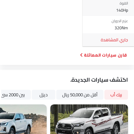
القوة
140Hp
عزم الدوران
320Nm
جاري المشاهدة
قارن سيارات المماثلة
اكتشف سيارات الجديدة.
بيك أب
أقل من 50,000 ريال
ديزل
بين 2000 سى سى و 3000 سى سى