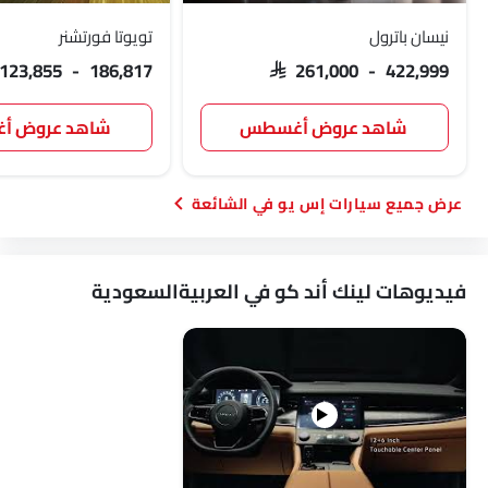
نيسان باترول
تويوتا فورتشنر
 123,855 - 186,817
SAR 261,000 - 422,999
شاهد عروض أغسطس
شاهد عروض 
سيارات إس يو في الشائعة
فيديوهات لينك أند كو في العربيةالسعودية