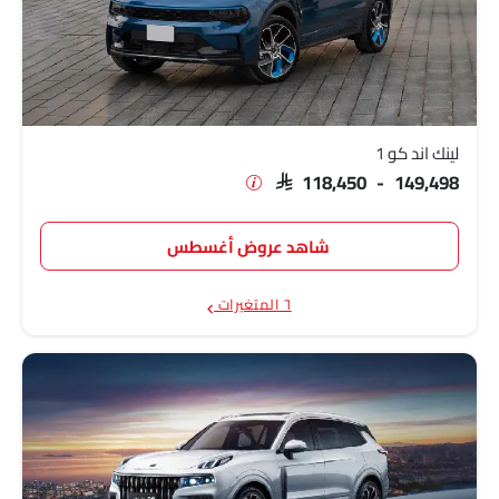
لينك اند كو 1
SAR 118,450 - 149,498
شاهد عروض أغسطس
٦ المتغيرات