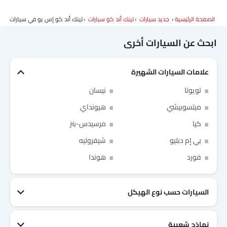
الصفحة الرئيسية
جديد سيارات
لينك أند كو سيارات
لينك أند كو إس يو في سيارات
ابحث عن السيارات أخرى
علامات السيارات الشهيرة
تويوتا
نيسان
ميتسوبيشي
هيونداي
كيا
مرسيدس-بنز
بي إم دبليو
شيفروليه
Link Your Facebook Account
Link Your Google Account
فورد
هوندا
السيارات حسب نوع الهيكل
of Cardekho SEA
الخصوصية
سياسة
and
شروط الاستخدام
I have read and agree to the
نماذج شعبية