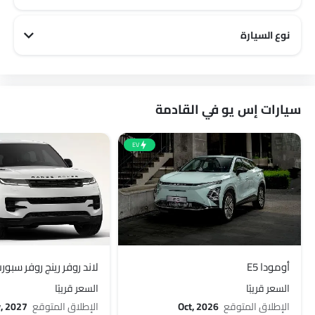
نوع السيارة
لينك أند كو Family سيارات
سيارات إس يو في القادمة
EV
أومودا E5
لاند روفر رينج روفر سبورت 27
السعر قريبًا
السعر قريبًا
الإطلاق المتوقع
Oct, 2026
الإطلاق المتوقع
, 2027