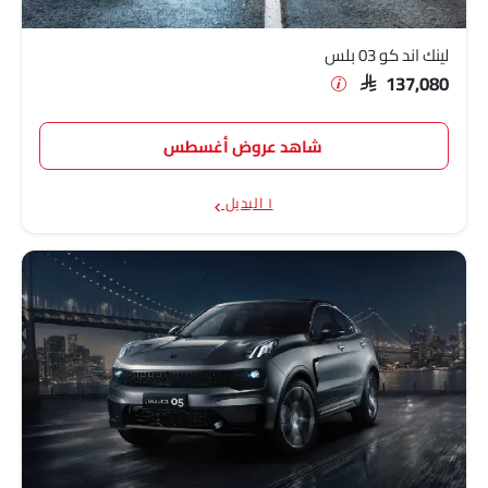
لينك اند كو 03 بلس
SAR 137,080
شاهد عروض أغسطس
١ البديل