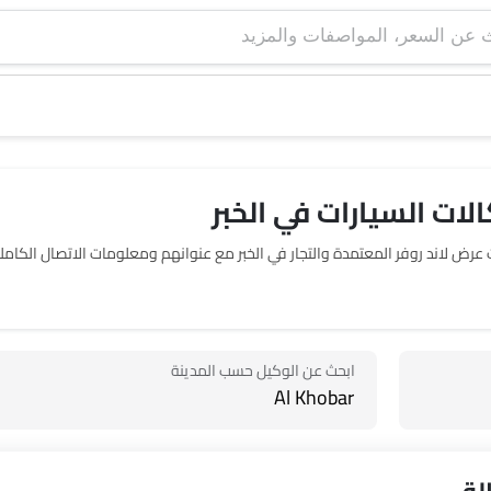
لات السيارات في الخبر
الات عرض 2 لاند روفر في الخبر. يربطك SayaraBay بصالات عرض لاند روفر المعتمدة والتجار في الخبر مع عنوانهم