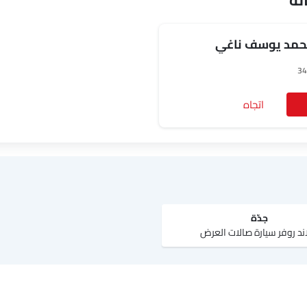
لة
محمد يوسف ناغي
اتجاه
جدّة