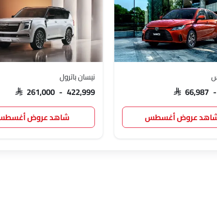
جيتور
GWM
سوإست
جايكو
س
نيسان باترول
ج إم سي
آي كور
إم هيرو
دودج
SAR 261,000 - 422,999
SAR 66,987 
اهد عروض أغسطس
شاهد عروض أغسط
جيلي
فورثينج
بيستون
هونشي