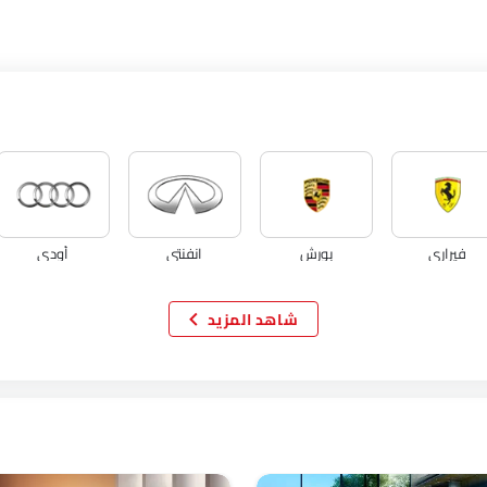
فيراري
بورش
انفنتي
أودي
شاهد المزيد
مازيراتي
ألفا روميو
جينيسيس
أبارث