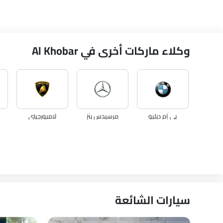
وكلاء ماركات أخرى في Al Khobar
بي إم دبليو
مرسيدس بنز
لامبورجيني
لينكون
لوتس
فولفو
سيارات الشائعة