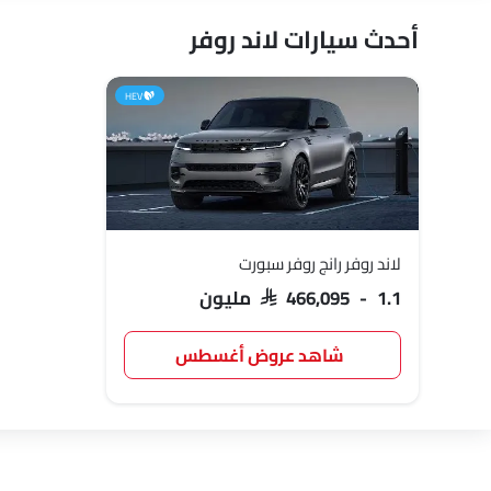
أحدث سيارات لاند روفر
HEV
لاند روفر رانج روفر سبورت
SAR 466,095 - 1.1 مليون
شاهد عروض أغسطس