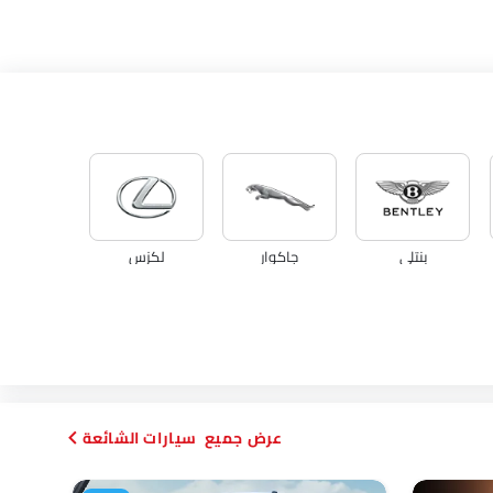
بنتلي
جاكوار
لكزس
بورجوارد
هافال
VGV
سيارات الشائعة