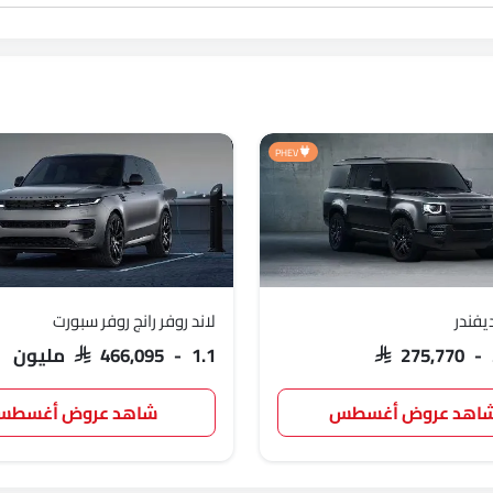
PHEV
ديفندر
لاند روفر رانج روفر سبورت
SAR 275,770 -
SAR 466,095 - 1.1 مليون
اهد عروض أغسطس
شاهد عروض أغسط