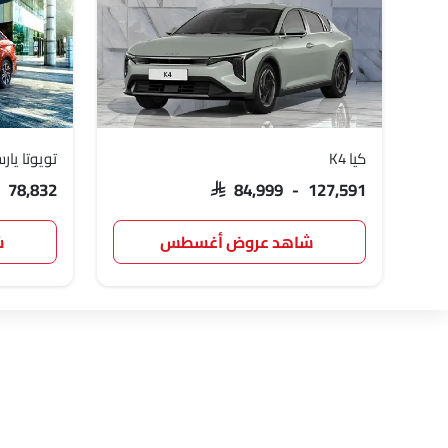
لوسيد
بي واي دي
تانك
كيا K4
تويوتا يار
روكس
شاومي
ديبال
- 78,832
SAR 84,999 - 127,591
شاهد عروض أغسطس
ش
رام
بوغاتي
شيري