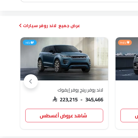
لاند روفر سيارات
HEV
PHEV
لاند روفر رينج روفر إيفوك
لاند 
,740
SAR 223,215 - 345,466
س
شاهد عروض أغسطس