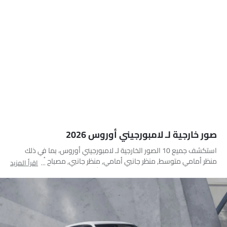
صور خارجية لـ لامبورجيني أوروس 2026
استكشف جميع 10 الصور الخارجية لـ لامبورجيني أوروس، بما في ذلك
منظر أمامي متوسط, منظر جانبي أمامي, منظر جانبي, مصباح أمامي,
اقرأ المزيد
مصباح خلفي, عجلة, منظر الشبك الأمامي, أنبوب العادم, غطاء الوقود
مفتوح, عرض متوسط خلفي