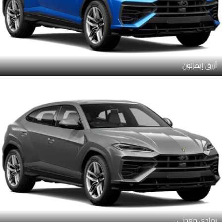
أزرق إيمزلون
رمادي معدني