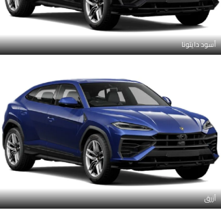
أسود دايتونا
أزرق