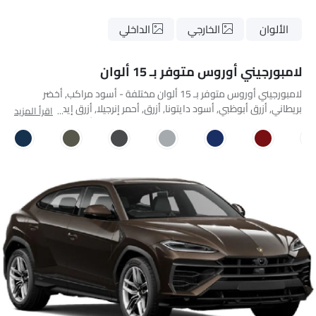
الألوان
الخارجي
الداخلي
لامبورجيني أوروس متوفر بـ 15 ألوان
لامبورجيني أوروس متوفر بـ 15 ألوان مختلفة - أسود مراكب, أخضر
بريطاني, أزرق أبوظبي, أسود دايتونا, أزرق, أحمر إنرجيلا, أزرق إيمزلون,
اقرأ المزيد
رمادي معدني, رمادي ماراتيا, برونزي سبيكي معدني, أزرق قديم,
Bentayga White Sand Over Verdant, Arancio Argos, Giallo Orion,
Vesuvius Gray Metallic.