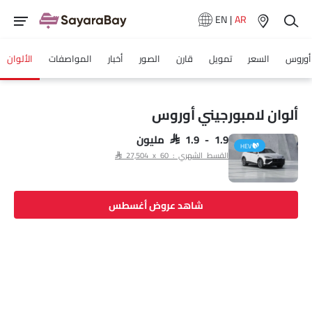
EN
|
AR
أوروس
السعر
تمويل
قارن
الصور
أخبار
المواصفات
الألوان
ألوان لامبورجيني أوروس
SAR 1.9 - 1.9 مليون
HEV
القسط الشهري : SAR 27,504 x 60
شاهد عروض أغسطس