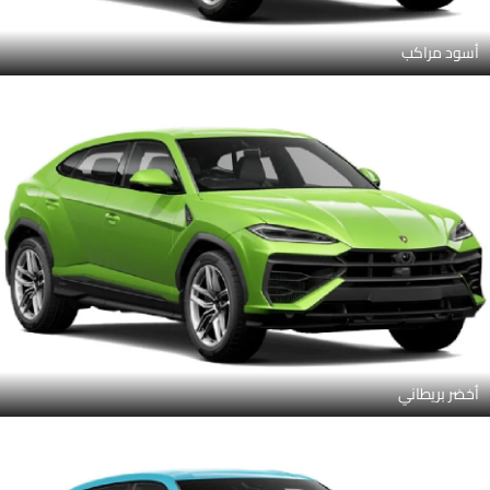
أسود مراكب
أخضر بريطاني