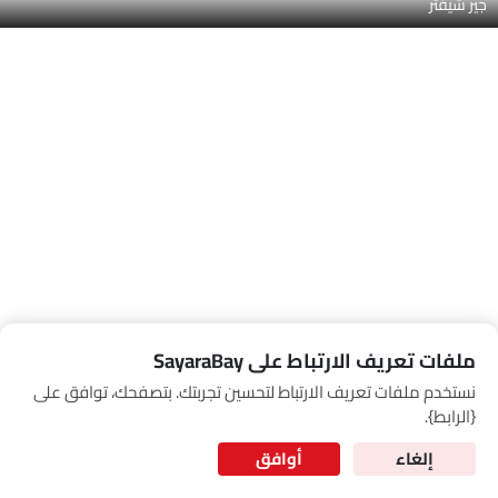
Link Your Google Account
SEA
of Cardekho
سياسة الخصوصية
and
شروط الاستخدام
I have read and agree to the
ملفات تعريف الارتباط على SayaraBay
نستخدم ملفات تعريف الارتباط لتحسين تجربتك. بتصفحك، توافق على
for Better Experience & Regular updates
{الرابط}.
المعلومات الشخصية
إلغاء
أوافق