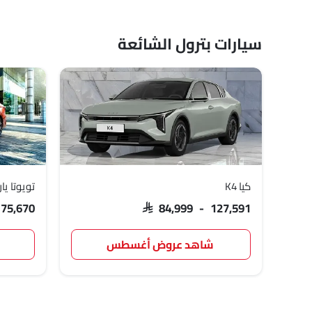
سيارات بترول الشائعة
كيا K4
تويوتا ي
 75,670
SAR 84,999 - 127,591
شاهد عروض أغسطس