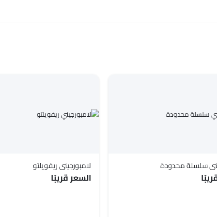
كاملة في مدينتك، العروض، الفئات، المواصفات، الصور، استهلاك الوقود والمراجعا
يني سلسلة محدودة
لامبورجيني ريفويلتو
يبًا
السعر قريبًا