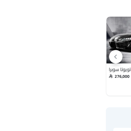
تويوتا سوبرا
لامبورجيني ريفويلتو
SAR 276,000
ريفويلتو VS سوبرا