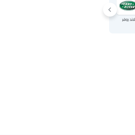
لاند روفر
لكزس