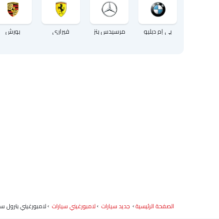
بي إم دبليو
مرسيدس بنز
فيراري
بورش
الصفحة الرئيسية
جديد سيارات
لامبورغيني سيارات
لامبورغيني بترول سي