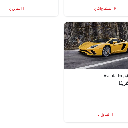
٣ المتغيرات
١ البديل
Avent
يبًا
١ البديل