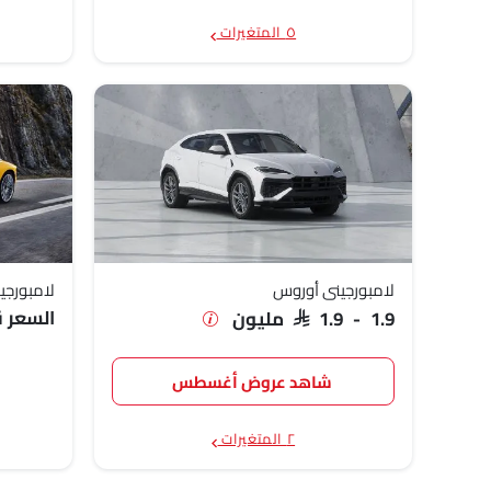
٥ المتغيرات
لامبورجيني أوروس
لامبورجيني ador
السعر قر
SAR 1.9 - 1.9 مليون
شاهد عروض أغسطس
٢ المتغيرات