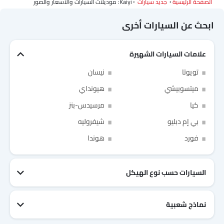
الصفحة الرئيسية
جديد سيارات
Kaiyi: موديلات السيارات والأسعار والصور
ابحث عن السيارات أخرى
علامات السيارات الشهيرة
تويوتا
نيسان
ميتسوبيشي
هيونداي
كيا
مرسيدس-بنز
بي إم دبليو
شيفروليه
Link Your Facebook Account
Link Your Google Account
فورد
هوندا
السيارات حسب نوع الهيكل
of Cardekho SEA
الخصوصية
سياسة
and
شروط الاستخدام
I have read and agree to the
نماذج شعبية
جيتور T2
نيسان Patrol 2025
تويوتا Fortuner
إم جي 5 2025
هيونداي Tucson
فورد Taurus
تويوتا Hiace 2025
تويوتا Yaris
إم جي RX9
إيسوزو D-Max