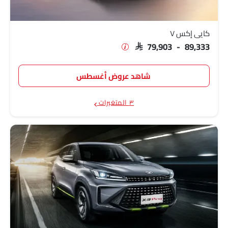
كايي إي ٥
SAR 65,068
كايي إكس ٧
SAR 79,903 - 89,333
شاهد عروض أغسطس
٣ المتغيرات