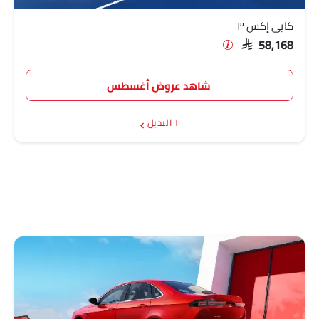
كايي إكس ٣
SAR 58,168
شاهد عروض أغسطس
١ البديل