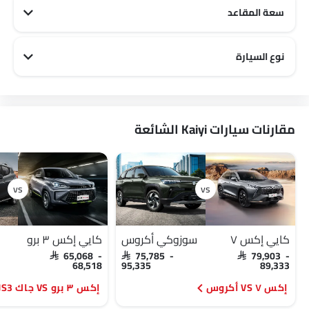
سعة المقاعد
Kaiyi 5 مقاعد سيارات
نوع السيارة
Kaiyi City سيارات
Kaiyi Family سيارات
مقارنات سيارات Kaiyi الشائعة
كايي إكس ٧
سوزوكي أكروس
كايي إكس ٣ برو
SAR 65,068 -
SAR 75,785 -
SAR 79,903 -
68,518
95,335
89,333
إكس ٧ VS أكروس
إكس ٣ برو VS جاك JS3