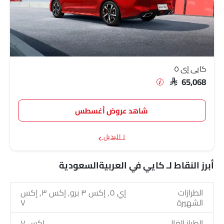
كايي إي ٥
SAR 65,068
شاهد عروض أغسطس
١ البديل
أبرز النقاط لـ كايي في العربيةالسعودية
الطرازات
إي ٥, إكس ٣ برو, إكس ٣, إكس
الشهيرة
٧
الطراز الغالي
إكس ٧