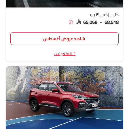
كايي إكس ٣ برو
SAR 65,068 - 68,518
شاهد عروض أغسطس
٢ المتغيرات