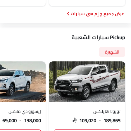
ج إم سي سيارات
Pickup سيارات الشعبية
الشهيرة
تويوتا هايلكس
إيسوزو دي ماكس
AR 69,000 - 138,000
SAR 109,020 - 189,865