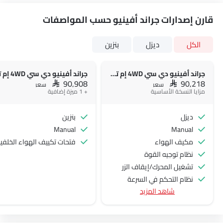
قارن إصدارات جراند أفينيو حسب المواصفات
الكل
ديزل
بنزين
جراند أفينيو دي سي 4WD إم تي دي إس إل
جراند أفينيو دي سي 4WD إم تي
SAR 90,908
SAR 90,218
سعر
سعر
مزايا النسخة الأساسية
+ 1 ميزة إضافية
ديزل
بنزين
Manual
Manual
مكيف الهواء
فتحات تكييف الهواء الخلفي
نظام توجيه القوة
تشغيل المحرك/إيقاف الزر
نظام التحكم في السرعة
شاهد المزيد
عجلة قيادة متعددة الوظائف
الراديو هي AM (تعديل السعة) أو FM (تضمين التردد)،
جبهة المتحدثين