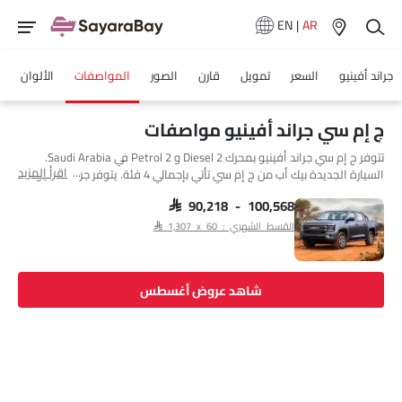
EN
|
AR
جراند أفينيو
السعر
تمويل
قارن
الصور
المواصفات
الألوان
ج إم سي جراند أفينيو مواصفات
تتوفر ج إم سي جراند أفينيو بمحرك 2 Diesel و 2 Petrol في Saudi Arabia.
اقرأ المزيد
السيارة الجديدة بيك أب من ج إم سي تأتي بإجمالي 4 فئة. يتوفر جراند أفينيو
بناقل حركة Manual وAutomatic حسب الفئة. السيارة جراند أفينيو هي 5
مقاعد بيك أب وتبلغ طولها 5450 MM وعرضها 1935 MM وقاعدة عجلاتها
SAR 90,218 - 100,568
3270 MM.
القسط الشهري : SAR 1,307 x 60
شاهد عروض أغسطس