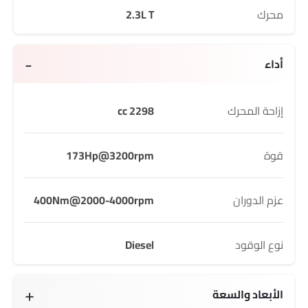
محرك
2.3L T
أداء
إزاحة المحرك
2298 cc
قوة
173Hp@3200rpm
عزم الدوران
400Nm@2000-4000rpm
نوع الوقود
Diesel
الأبعاد والسعة
5450 MM
1935 MM
1872 MM
3270 MM
870 L
80 L
5 seats