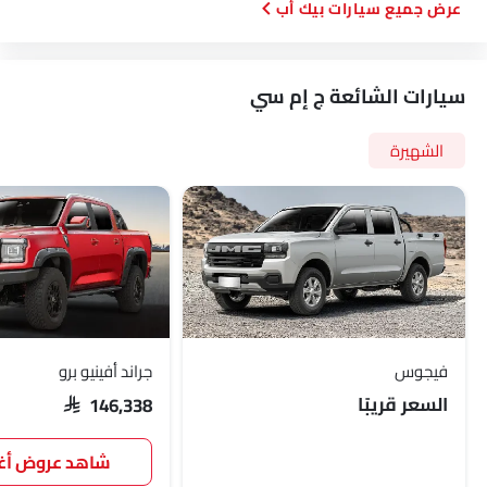
سيارات بيك أب
أقفال أبواب استشعار السرعة
طفاية حريق
حقيبة إسعافات أولية
سيارات الشائعة ج إم سي
مفتاح عن بُعد
عجلة احتياطية
الشهيرة
الانبعاثات
فيجوس
جراند أفينيو برو
السعر قريبًا
SAR 146,338
شاهد عروض 