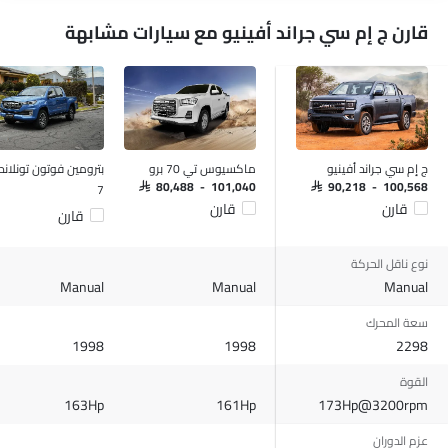
مكبرات الصوت الخلفية
قارن ج إم سي جراند أفينيو مع سيارات مشابهة
اتصال بلوتوث
المدخل المساعد وUSB
التحكم التلقائي في المناخ
سيطرة على جودة الهواء
نوافذ كهربائية أمامية
نوافذ كهربائية خلفية
ج إم سي جراند أفينيو
ماكسيوس تي 70 برو
بترومين فوتون تونلان
ضوء تحذير منخفض من الوقود
7
SAR 80,488 - 101,040
SAR 90,218 - 100,568
قارن
قارن
مقاعد قابلة للتعديل
قارن
مسند رأس المقعد الخلفي
حاملات الأكواب-أمامية
نوع ناقل الحركة
Manual
حامل زجاجة
Manual
Manual
نظام منع انغلاق المكابح
سعة المحرك
قفل مركزي
1998
1998
2298
أقفال أمان للأطفال
القوة
وسادة هوائية للسائق
163Hp
161Hp
173Hp@3200rpm
وسادة هوائية للركاب
أحزمة المقاعد الخلفية
عزم الدوران