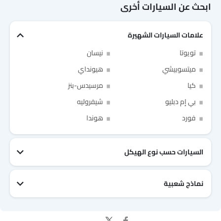
ابحث عن السيارات أخرى
علامات السيارات الشهيرة
Link Your Facebook Account
تويوتا
نيسان
ميتسوبيشي
هيونداي
Link Your Google Account
كيا
مرسيدس-بنز
بي إم دبليو
شيفروليه
فورد
هوندا
of Cardekho SEA
الخصوصية
سياسة
and
شروط الاستخدام
I have read and agree to the
السيارات حسب نوع الهيكل
نماذج شعبية
جيتور T2
نيسان Patrol 2025
تويوتا Fortuner
إم جي 5 2025
هيونداي Tucson
فورد Taurus
تويوتا Hiace 2025
تويوتا Yaris
إم جي RX9
إيسوزو D-Max