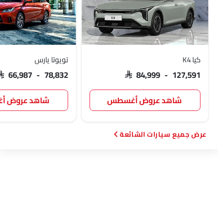
كيا K4
تويوتا يارس
SAR 66,987 - 78,832
SAR 84,999 - 127,591
شاهد عروض أغسطس
شاهد عروض 
سيارات الشائعة