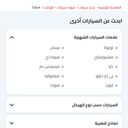
الصفحة الرئيسية
جديد سيارات
هوندا سيارات
الوكلاء
Tabuk
ابحث عن السيارات أخرى
علامات السيارات الشهيرة
Link Your Facebook Account
تويوتا
نيسان
Link Your Google Account
ميتسوبيشي
هيونداي
كيا
مرسيدس-بنز
بي إم دبليو
شيفروليه
فورد
هوندا
SEA
of Cardekho
سياسة الخصوصية
and
شروط الاستخدام
I have read and agree to the
السيارات حسب نوع الهيكل
نماذج شعبية
جيتور T2
نيسان Patrol 2025
تويوتا Fortuner
إم جي 5 2025
هيونداي Tucson
فورد Taurus
تويوتا Hiace 2025
تويوتا Yaris
إم جي RX9
إيسوزو D-Max