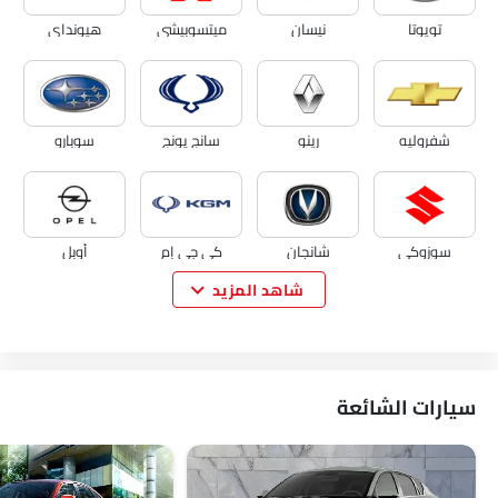
تويوتا
نيسان
ميتسوبيشي
هيونداي
شفروليه
رينو
سانج يونج
سوبارو
سوزوكي
شانجان
كي جي إم
أوبل
شاهد المزيد
سيتروين
اكيورا
جاك
تيسلا
سيارات الشائعة
دبليو موتورز
دورسن
ماهيندرا