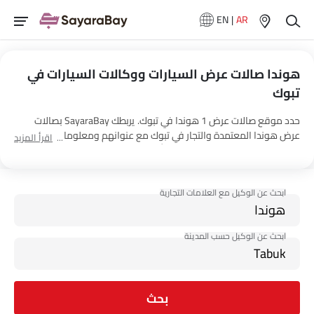
EN
|
AR
هوندا صالات عرض السيارات ووكالات السيارات في
تبوك
حدد موقع صالات عرض 1 هوندا في تبوك. يربطك SayaraBay بصالات
عرض هوندا المعتمدة والتجار في تبوك مع عنوانهم ومعلومات الاتصال
اقرأ المزيد
الكاملة. لمزيد من المعلومات حول أسعار السيارات هوندا والعروض
وخيارات EMI واختبار القيادة، اتصل بالوكلاء المذكورين أدناه في تبوك.
بحث