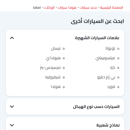
الصفحة الرئيسية
جديد سيارات
هوندا سيارات
الوكلاء
Jubail
ابحث عن السيارات أخرى
علامات السيارات الشهيرة
Link Your Facebook Account
تويوتا
نيسان
Link Your Google Account
ميتسوبيشي
هيونداي
كيا
مرسيدس-بنز
بي إم دبليو
شيفروليه
فورد
هوندا
SEA
of Cardekho
سياسة الخصوصية
and
شروط الاستخدام
I have read and agree to the
السيارات حسب نوع الهيكل
نماذج شعبية
جيتور T2
نيسان Patrol 2025
تويوتا Fortuner
إم جي 5 2025
هيونداي Tucson
فورد Taurus
تويوتا Hiace 2025
تويوتا Yaris
إم جي RX9
إيسوزو D-Max