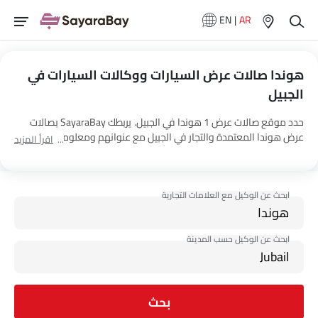
EN
|
AR
هوندا صالات عرض السيارات ووكالات السيارات في
الجبيل
حدد موقع صالات عرض 1 هوندا في الجبيل. يربطك SayaraBay بصالات
عرض هوندا المعتمدة والتجار في الجبيل مع عنوانهم ومعلومات الاتصال
اقرأ المزيد
الكاملة. لمزيد من المعلومات حول أسعار السيارات هوندا والعروض
وخيارات EMI واختبار القيادة، اتصل بالوكلاء المذكورين أدناه في الجبيل.
بحث