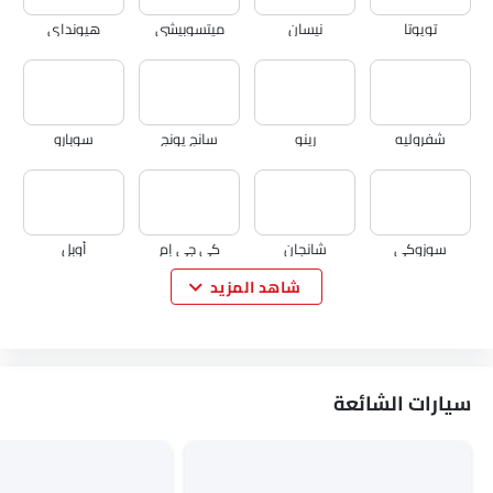
تويوتا
نيسان
ميتسوبيشي
هيونداي
شفروليه
رينو
سانج يونج
سوبارو
سوزوكي
شانجان
كي جي إم
أوبل
شاهد المزيد
سيتروين
اكيورا
جاك
تيسلا
سيارات الشائعة
دبليو موتورز
دورسن
ماهيندرا