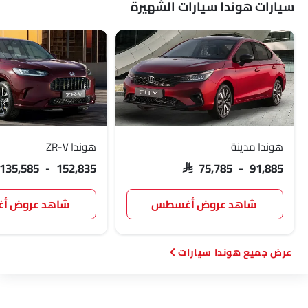
سيارات هوندا سيارات الشهيرة
هوندا مدينة
هوندا ZR-V
 135,585 - 152,835
SAR 75,785 - 91,885
شاهد عروض أغسطس
شاهد عروض 
هوندا سيارات