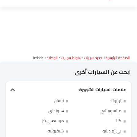
الصفحة الرئيسية
جديد سيارات
هوندا سيارات
الوكلاء
Jeddah
ابحث عن السيارات أخرى
علامات السيارات الشهيرة
Link Your Facebook Account
تويوتا
نيسان
Link Your Google Account
ميتسوبيشي
هيونداي
كيا
مرسيدس-بنز
بي إم دبليو
شيفروليه