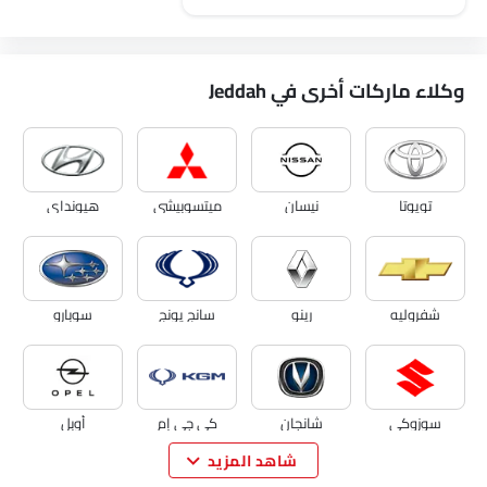
وكلاء ماركات أخرى في Jeddah
تويوتا
نيسان
ميتسوبيشي
هيونداي
شفروليه
رينو
سانج يونج
سوبارو
سوزوكي
شانجان
كي جي إم
أوبل
شاهد المزيد