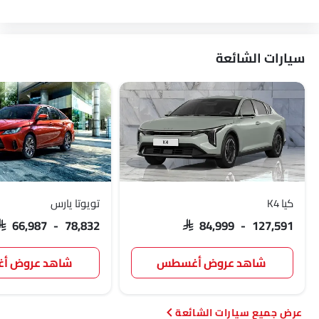
سيتروين
اكيورا
جاك
تيسلا
سيارات الشائعة
دبليو موتورز
دورسن
ماهيندرا
كيا K4
تويوتا يارس
SAR 66,987 - 78,832
SAR 84,999 - 127,591
شاهد عروض أغسطس
شاهد عروض 
سيارات الشائعة