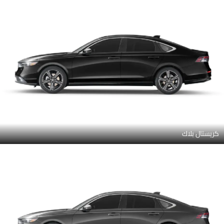
كريستال بلاك