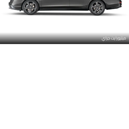
ميتيورايت جراي
ما زال نايت بلو