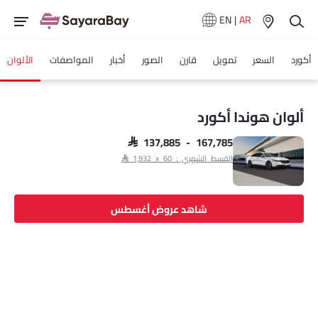
EN
|
AR
أكورد
السعر
تمويل
قارن
الصور
أخبار
المواصفات
الألوان
ألوان هوندا أكورد
SAR 137,885 - 167,785
القسط الشهري : SAR 1,932 x 60
شاهد عروض أغسطس