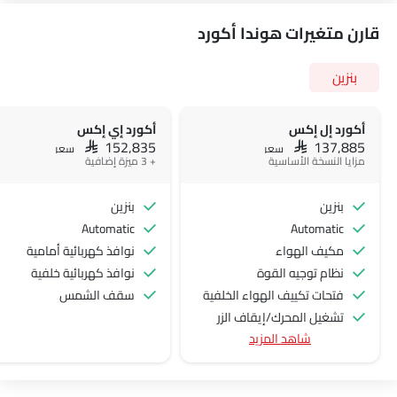
تحذير من فتح الباب جزئيًا
مصابيح أمامية قابلة للتعديل
عجلات معدنية
منظر لوحة العدادات
خارج مرآة الرؤية الخلفية مؤشر الانعطاف
كروم زينة
مقياس المسافة الرقمي
مدفأة
مقياس تاتشو
مقياس تعدد الرحلات الإلكتروني
ساعة رقمية
ارتفاع مقعد السائق قابل للتعديل
المقاعد الخلفية
نظام التحكم في ثبات السيارة
دخول بدون مفتاح
تحذير فحص المحرك
مراقبة ضغط الإطارات
توزيع قوة الفرامل إلكترونيًا (EBD)
اكتشف سيارات الجديدة.
شاشة تعمل باللمس
اتبعني إلى المنزل المصابيح الأمامية