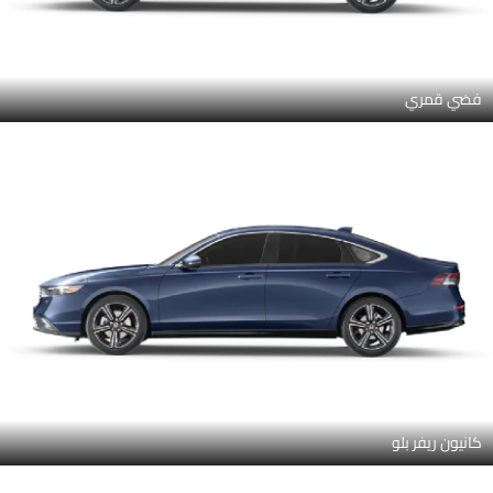
فضي قمري
كانيون ريفر بلو