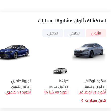
فتاحة غطاء الوقود عن بعد
ضوء تحذير منخفض من الوقود
مقاعد قابلة للتعديل
مسند رأس المقعد الخلفي
مقاعد جلدية
حاسوب على متن الطائرة.
3 أشياء لازم تعرفها عن أكورد
حاملات الأكواب-أمامية
حامل زجاجة
مرآة الزينة
نظام منع انغلاق المكابح
قفل مركزي
وسادة هوائية للسائق
وسادة هوائية للركاب
منظر بزاوية منخفضة من الأمام
وسادة هوائية جانبية أمامية
أحزمة المقاعد الخلفية
أحزمة المقاعد الأمامية القابلة للتعديل في الارتفاع
تحذير حزام المقعد
مساعد المكابح