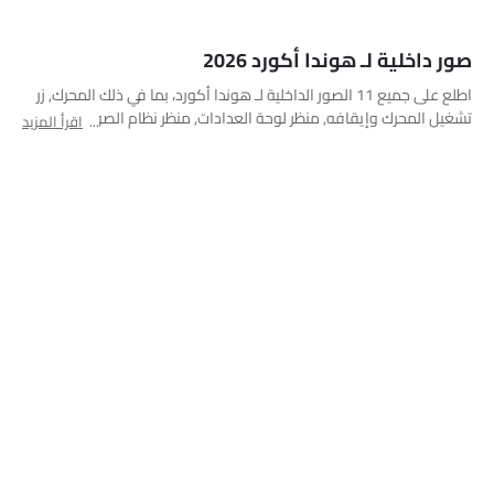
زر الإشعال/البدء والإيقاف