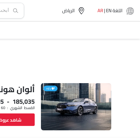
اللغة
EN
|
AR
الرياض‎
ألوان هون
HEV
85 - 185,035
القسط الشهري : SAR 2,148 x 60
شاهد عرو