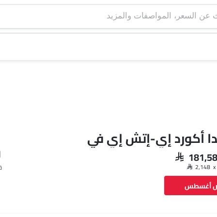
دا أكورد إي-إتش إي في
SAR 181,5
ق
ض أغسطس
فيسبوك
تويتر
واتساب