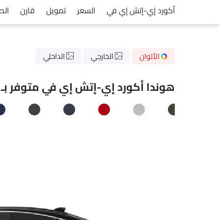
أكورد إي-إتش إي في
السعر
تمويل
قارن
الص
الألوان
الخارجي
الداخلي
هوندا أكورد إي-إتش إي في متوفر بـ 16 ألوان