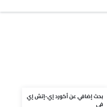
بحث إضافي عن أكورد إي-إتش إي
في