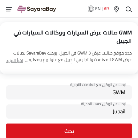
EN
|
AR
GWM صالات عرض السيارات ووكالات السيارات في
الجبيل
حدد موقع صالات عرض 3 GWM في الجبيل. يربطك SayaraBay بصالات
عرض GWM المعتمدة والتجار في الجبيل مع عنوانهم ومعلومات الاتصال
اقرأ المزيد
الكاملة. لمزيد من المعلومات حول أسعار السيارات GWM والعروض
وخيارات EMI واختبار القيادة، اتصل بالوكلاء المذكورين أدناه في الجبيل.
بحث