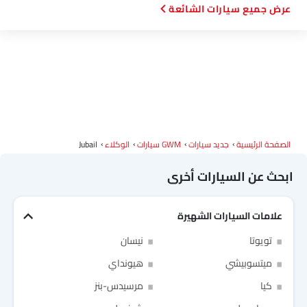
سيارات الشائعة
سكاي ويل
بترومين فوتون
روكس
شاومي
ديبال
ج إم سي
آي كور
إم هيرو
الصفحة الرئيسية
جديد سيارات
GWM سيارات
الوكلاء
Jubail
دودج
كاديلاك
أستون مارتن
جي أي سي
ابحث عن السيارات أخرى
علامات السيارات الشهيرة
رام
بوغاتي
شيري
جيلي
Link Your Facebook Account
تويوتا
نيسان
Link Your Google Account
ميتسوبيشي
هيونداي
فورثينج
بيستون
هونشي
بولستار
كيا
مرسيدس-بنز