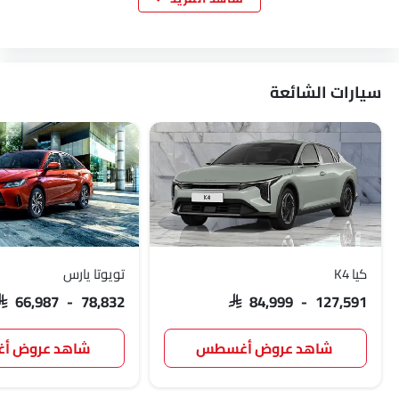
لوتس
فولفو
مازيراتي
ألفا روميو
سيارات الشائعة
جينيسيس
أبارث
بورجوارد
هافال
VGV
لوسيد
بي واي دي
تانك
كيا K4
تويوتا يارس
SAR 66,987 - 78,832
SAR 84,999 - 127,591
جيتور
سوإست
جايكو
أومودا
شاهد عروض أغسطس
شاهد عروض 