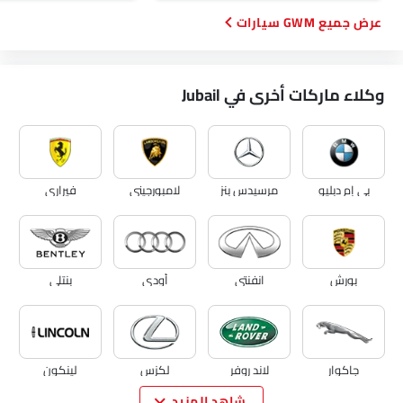
GWM سيارات
وكلاء ماركات أخرى في Jubail
بي إم دبليو
مرسيدس بنز
لامبورجيني
فيراري
بورش
انفنتي
أودي
بنتلي
جاكوار
لاند روفر
لكزس
لينكون
شاهد المزيد