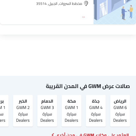
مخطط السروات, الجبيل, 35514
اتجاه
صالات عرض GWM في المدن القريبة
الرياض‎
جدّة
مكة
الدمام
الخبر
بر
M
2 GWM
3 GWM
1 GWM
4 GWM
6 GWM
سيارة
سيارة
سيارة
سيارة
سيارة
سي
ers
Dealers
Dealers
Dealers
Dealers
Dealers
العثور على وكلاء GWM في مدن أخرى