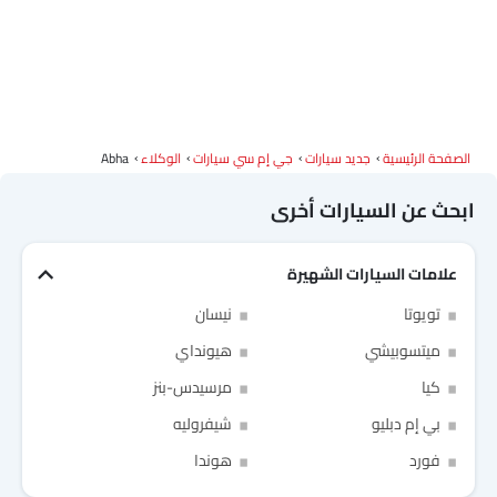
الصفحة الرئيسية
جديد سيارات
جي إم سي سيارات
الوكلاء
Abha
ابحث عن السيارات أخرى
علامات السيارات الشهيرة
Link Your Facebook Account
تويوتا
نيسان
Link Your Google Account
ميتسوبيشي
هيونداي
كيا
مرسيدس-بنز
بي إم دبليو
شيفروليه
فورد
هوندا
SEA
of Cardekho
سياسة الخصوصية
and
شروط الاستخدام
I have read and agree to the