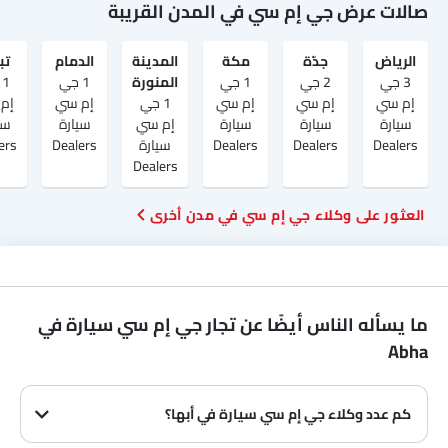
صالات عرض جي إم سي في المدن القريبة
الرياض‎
جدّة
مكة
المدينة
الدمام
تب
3 جي
2 جي
1 جي
المنورة
1 جي
1
إم سي
إم سي
إم سي
1 جي
إم سي
إم
سيارة
سيارة
سيارة
إم سي
سيارة
سي
Dealers
Dealers
Dealers
سيارة
Dealers
ers
Dealers
العثور على وكلاء جي إم سي في مدن أخرى
ما يسأله الناس أيضًا عن تجار جي إم سي سيارة في
Abha
كم عدد وكلاء جي إم سي سيارة في أبها؟
في أبها هناك 1 من وكلاء