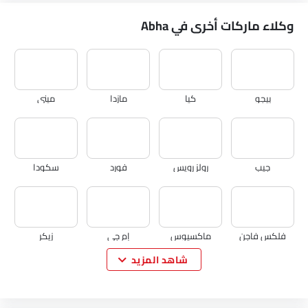
وكلاء ماركات أخرى في Abha
بيجو
كيا
مازدا
ميني
جيب
رولز رويس
فورد
سكودا
فلكس فاجن
ماكسيوس
إم جي
زيكر
شاهد المزيد
فينفاست
نيو
كايي
فوياه