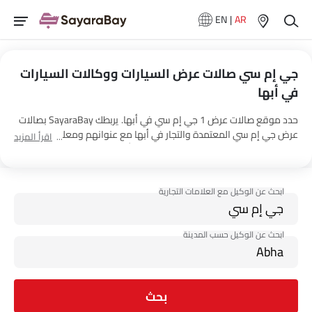
EN
|
AR
جي إم سي صالات عرض السيارات ووكالات السيارات
في أبها
حدد موقع صالات عرض 1 جي إم سي في أبها. يربطك SayaraBay بصالات
عرض جي إم سي المعتمدة والتجار في أبها مع عنوانهم ومعلومات
اقرأ المزيد
الاتصال الكاملة. لمزيد من المعلومات حول أسعار السيارات جي إم سي
والعروض وخيارات EMI واختبار القيادة، اتصل بالوكلاء المذكورين أدناه في
أبها.
بحث