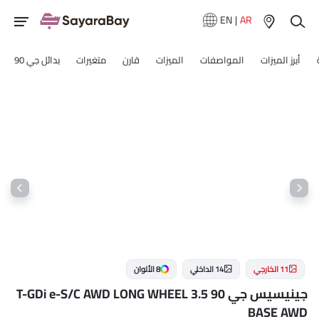
EN
|
AR
أبرز الميزات
المواصفات
الميزات
قارن
متغيرات
بدائل جي 90
11 الخارجي
14 الداخلي
8 الألوان
جينيسيس جي 90 3.5 T-GDi e-S/C AWD LONG WHEEL
BASE AWD