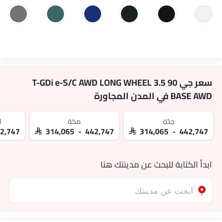
سعر جي 90 3.5 T-GDi e-S/C AWD LONG WHEEL
BASE AWD في المدن المجاورة
جدّة
مكة
ا
42,747
SAR 314,065 - 442,747
SAR 314,065 - 442,747
ابدأ الكتابة للبحث عن مدينتك هنا