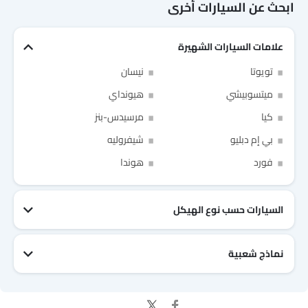
ابحث عن السيارات أخرى
وكلاء جينيسيس في الرياض‎
علامات السيارات الشهيرة
Link Your Facebook Account
تويوتا
نيسان
ميتسوبيشي
هيونداي
Link Your Google Account
كيا
مرسيدس-بنز
بي إم دبليو
شيفروليه
فورد
هوندا
of Cardekho SEA
الخصوصية
سياسة
and
شروط الاستخدام
I have read and agree to the
السيارات حسب نوع الهيكل
نماذج شعبية
جيتور T2
نيسان Patrol 2025
تويوتا Fortuner
إم جي 5 2025
هيونداي Tucson
فورد Taurus
تويوتا Hiace 2025
تويوتا Yaris
إم جي RX9
إيسوزو D-Max