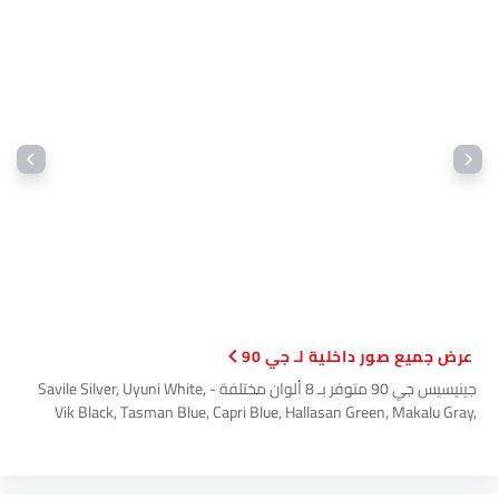
تحذير من الاصطدام الأمامي
شعاع عالي ذكي
نظام تثبيت السرعة التكيفي
مساعدة وقوف السيارات
إضاءة محيطية
عقد تلقائي
مساعدة البدء على التلال
أقفال أبواب استشعار السرعة
مقعد السائق الكهربائي
حول مشاهدة مراقب
وسائد هوائية ستائرية
وسادة هوائية لركبة السائق
فرامل وقوف السيارات الكهربائية
صور داخلية لـ جي 90
طفاية حريق
جينيسيس جي 90 متوفر بـ 8 ألوان مختلفة - Savile Silver, Uyuni White,
حقيبة إسعافات أولية
Vik Black, Tasman Blue, Capri Blue, Hallasan Green, Makalu Gray,
مقعد الراكب الكهربائي
Maui Black.
مفتاح عن بُعد
عجلة احتياطية