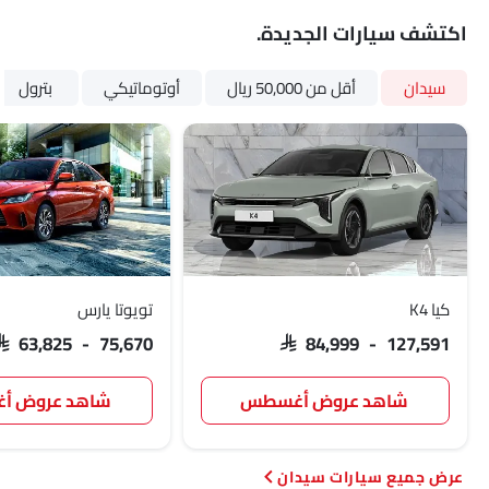
اكتشف سيارات الجديدة.
سيدان
أقل من 50,000 ريال
أوتوماتيكي
بترول
كيا K4
تويوتا يارس
SAR 63,825 - 75,670
SAR 84,999 - 127,591
شاهد عروض أغسطس
شاهد عروض 
سيارات سيدان