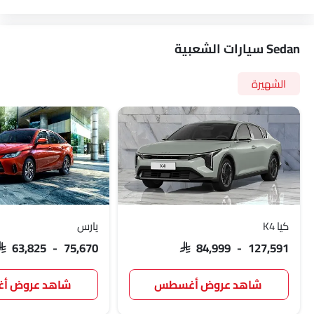
Sedan سيارات الشعبية
الشهيرة
كيا K4
يارس
SAR 63,825 - 75,670
SAR 84,999 - 127,591
شاهد عروض أغسطس
شاهد عروض 