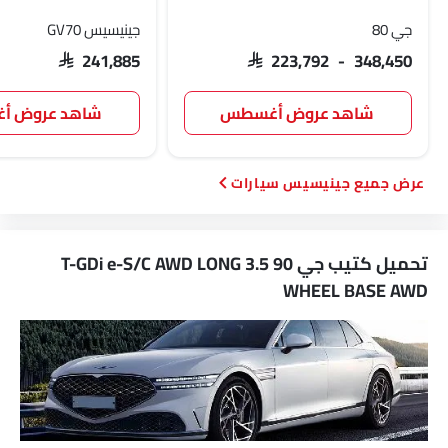
جي 80
جينيسيس GV70
SAR 241,885
SAR 223,792 - 348,450
شاهد عروض أغسطس
شاهد عروض 
جينيسيس سيارات
تحميل كتيب جي 90 3.5 T-GDi e-S/C AWD LONG
WHEEL BASE AWD