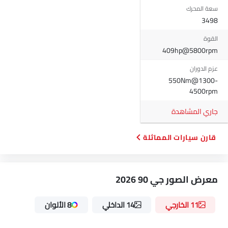
مرآة الرؤية الخلفية قابلة للطي كهربائياً
سعة المحرك
مصابيح أمامية أوتوماتيكية
3498
أقفال باب الطاقة
القوة
مسند ذراع للكونسول الوسطي
409hp@5800rpm
صندوق الطاقة
شاحن لاسلكي
عزم الدوران
550Nm@1300-
إضاءة نهارية LED
4500rpm
برنامج الاستقرار الإلكتروني
مؤشر تغيير المسار
جاري المشاهدة
مقاعد التدليك
مقعد وظيفة ذاكرة السائق
قارن سيارات المماثلة
شاحن USB
مقعد تهوية
أندرويد أوتو
معرض الصور جي 90 2026
أبل كاربلاي
كابل شحن محمول
11 الخارجي
14 الداخلي
8 الألوان
شاشة العرض الرأسية
تحذير النقطة العمياء