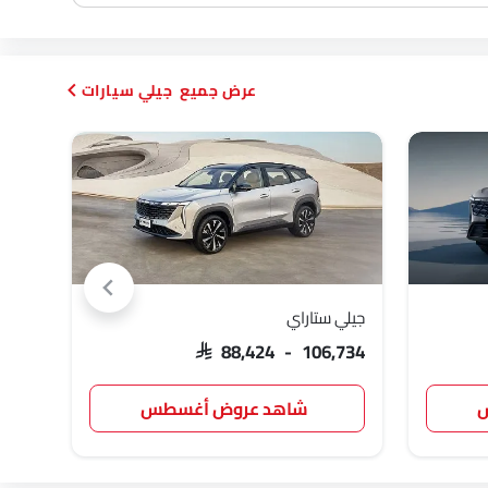
جيلي سيارات
جيلي ستاراي
جيلي 
,035
SAR 88,424 - 106,734
س
شاهد عروض أغسطس