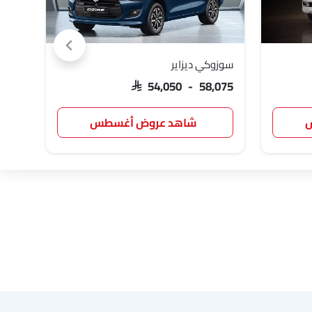
سوزوكي ديزاير
تويوت
دودج
كاديلاك
أستون مارتن
,047
SAR 54,050 - 58,075
س
شاهد عروض أغسطس
بولستار
بايك
لينك اند كو