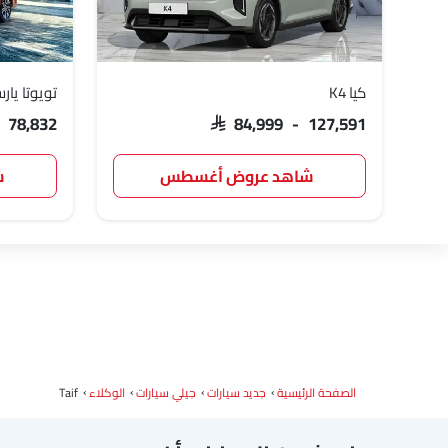
كيا K4
تويوتا يار
بترومين فوتون
روكس
شاومي
- 78,832
SAR 84,999 - 127,591
شاهد عروض أغسطس
ش
جي أي سي
رام
بوغاتي
الصفحة الرئيسية
جديد سيارات
جيلي سيارات
الوكلاء
Taif