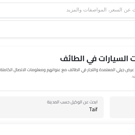
السيارات في الطائف‎
حدد موقع صالات عرض 2 جيلي في الطائف‎. يربطك SayaraBay بصالات عرض جيلي المعتم