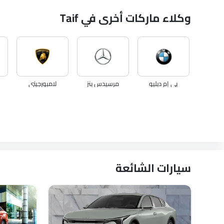
وكلاء ماركات أخرى في Taif
بي إم دبليو
مرسيدس بنز
لامبورجيني
لكزس
لينكون
لوتس
سيارات الشائعة
VGV
لوسيد
بي واي دي