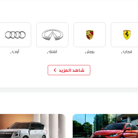
فيراري
بورش
انفنتي
أودي
شاهد المزيد
فولفو
مازيراتي
ألفا روميو
جينيسيس
تانك
جيتور
GWM
سوإست