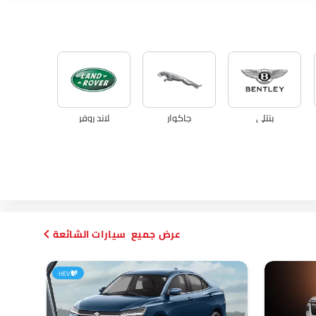
بنتلي
جاكوار
لاند روفر
أبارث
بورجوارد
هافال
سيارات الشائعة
HEV
جايكو
أومودا
سكاي ويل