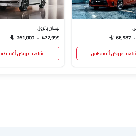
س
نيسان باترول
ديبال
ج إم سي
آي كور
إم هيرو
SAR 261,000 - 422,999
SAR 66,987 
اهد عروض أغسطس
شاهد عروض أغسط
شيري
فورثينج
بيستون
هونشي