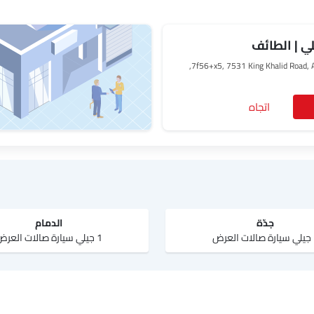
ي | الطائف
7f56+x5, 7531 King Khalid Road, Al -Naseem, Taif 26518,
اتجاه
جدّة
الدمام
لعرض
1 جيلي سيارة صالات العرض