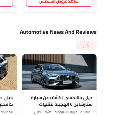
شاهد عروض أغسطس
Automotive News And Reviews
أخبار
جيلي جالاكسي تكشف عن سيارة
ستارشاين 6 الهجينة بتقنيات
متقدمة
السوق 
المملكة العربية السعودية : كشفت جيلي
المملكة ا