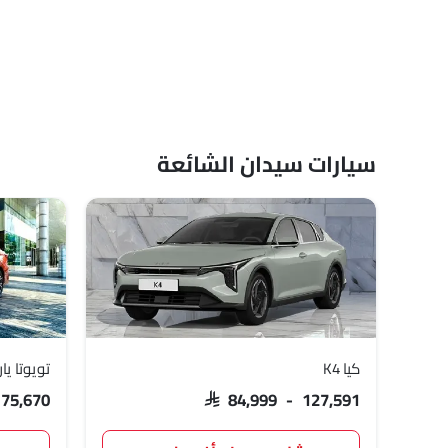
سيارات سيدان الشائعة
كيا K4
تويوتا ي
 75,670
SAR 84,999 - 127,591