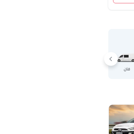
كروس أوفر
فان