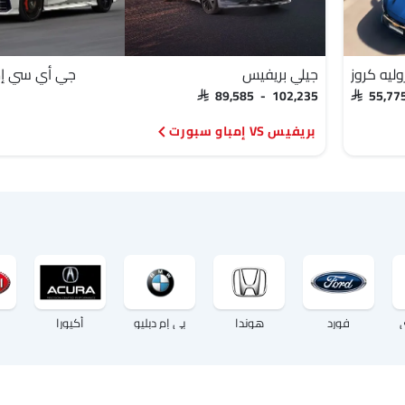
ليه كروز
جيلي بريفيس
جي أي سي إم
SAR 89,585 - 102,235
SAR 55,77
بريفيس VS إمباو سبورت
فورد
هوندا
بي إم دبليو
أكيورا