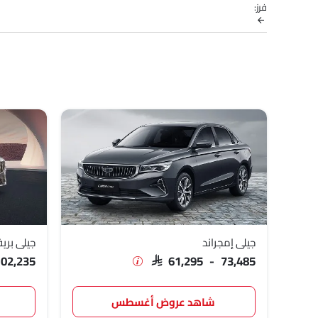
فرز:
الوقود والمراجعات.
نماذج جيلي
قائمة الأسعار
جيلي إمجراند
1,295 - 73,485
جيلي بريفيس
,585 - 102,235
جيلي إمجراند
جيلي بري
102,235
SAR 61,295 - 73,485
شاهد عروض أغسطس