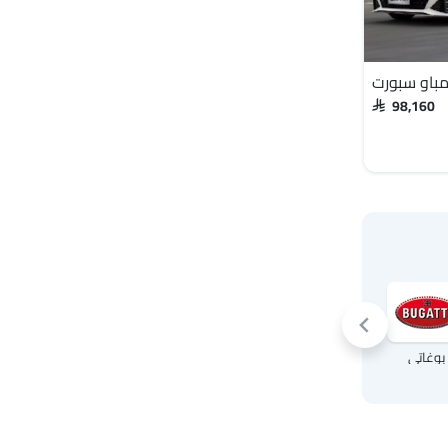
باو سبورت
SAR 98,160
بوغاتي
كرايسلر
Mc Laren
أوبل