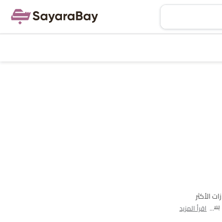
 من سيدان متوفر للبيع. جيلي بريفيس and جيلي إمجراند are هي الطرازات الأكثر
شهرة بين مشتري جيلي سيدان سيارات في Saudi Arabia. الطراز الأقل سعرًا هو جيلي إمجراند 2025 بسعر SAR 61,295 والأغلى هو جيلي بريفيس 2025 بسعر
اقرأ المزيد
 استهلاك