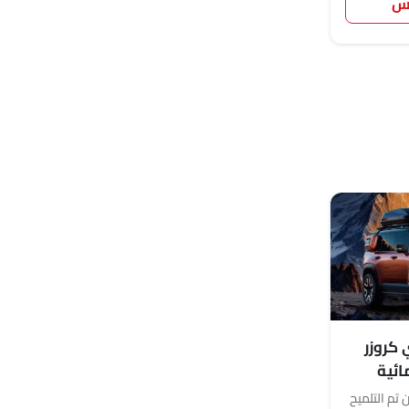
س
شاهد عروض أغسطس
كروزر
مائية
 تم التلميح