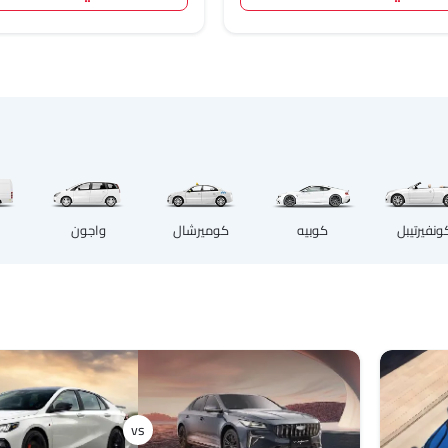
كوبيه
ونفيرتيبل
كوميرشال
واجون