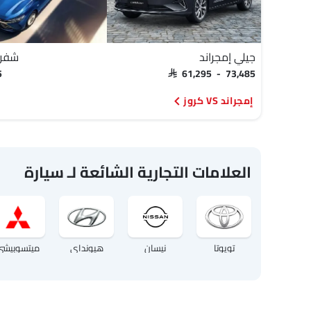
جيلي إمجراند
شفرو
5
SAR 61,295 - 73,485
إمجراند VS كروز
العلامات التجارية الشائعة لـ سيارة
تويوتا
نيسان
هيونداي
ميتسوبيشي