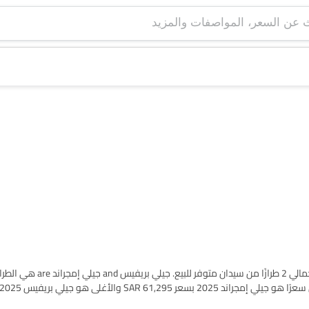
اعثر على قائمة طرازات جيلي سيدان سيارات في Saudi Arabia. يوجد إجمالي 2 طرازًا
ئمة أدناه لمعرفة قائمة الأسعار الكاملة في مدينتك، العروض، الفئات، المواصفات، الصور،