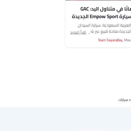
265 حصانًا في متناول اليد: GAC
تطلق سيارة Empow Sport الجديدة
لعربية السعودية: سيارة السيدان
الجديدة متاحة للبيع عبر شركة الجميح
اقرأ المزيد
للسيارات. كشفت شركة GAC Motor، شركة
Team SayaraBay,
May
ارات...
 سيارات