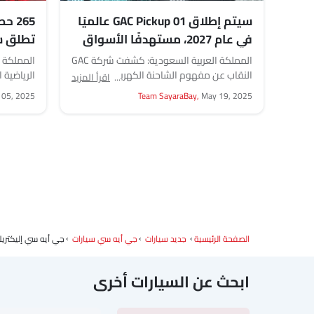
سيتم إطلاق GAC Pickup 01 عالميًا
في عام 2027، مستهدفًا الأسواق
الرئيسية بما في ذلك المملكة
لعام 2026 لعشاق السيارات
المملكة العربية السعودية: كشفت شركة GAC
المملكة ا
العربية السعودية
النقاب عن مفهوم الشاحنة الكهربائية الخاص
الرياضية 
اقرأ المزيد
بها بتصميم جريء وجاهزية للطرق الوعرة. ومن
 05, 2025
Team SayaraBay,
May 19, 2025
المقرر...
صناعة السي
الصفحة الرئيسية
جديد سيارات
جي أيه سي سيارات
جي أيه سي إليكتريك
ابحث عن السيارات أخرى