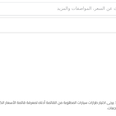
اعثر على قائمة طرازات جي أيه سي إليكتريك سيارات في Saudi Arabia. يرجى اختيار طرازات سيارات المطلوبة من القائمة أدناه لمعرفة قائمة الأسع
جعات.