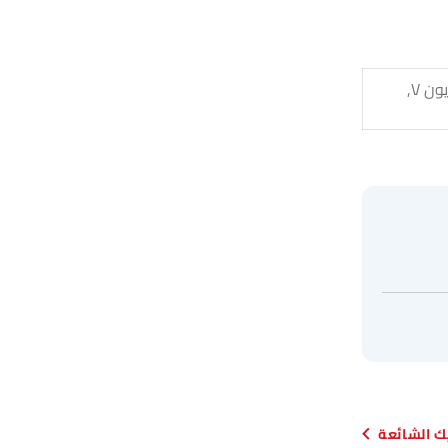
جي أي سي آيون واي, جي أي سي آيون يو تي, جي أي سي آيون إي إس, جي أي سي آيون V,
يك الشائعة