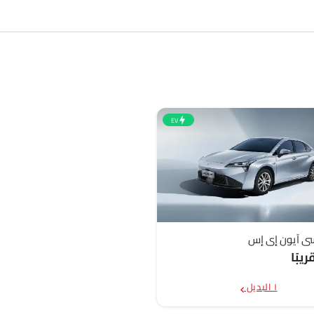
EV
ي آيون إي إس
يبًا
١ البديل