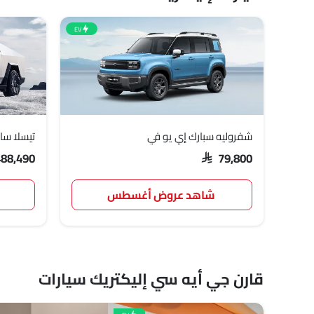
EV
شفروليه سبارك إي يو في
تيسلا ساي
488,490
SAR 79,800
شاهد عروض أغسطس
قارن جي أيه سي إليكتريك سيارات