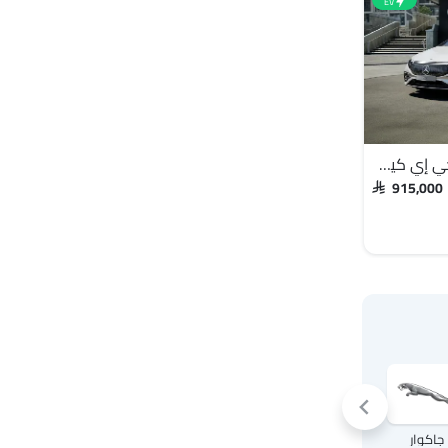
EV
مرسيدس بنز إيه إم جي إي كيو إس
SAR 915,000
جاكوار
لاند روفر