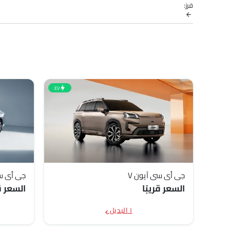
فرز:
EV
جي أي سي آيون V
جي أي س
السعر قريبًا
السعر قر
١ البديل