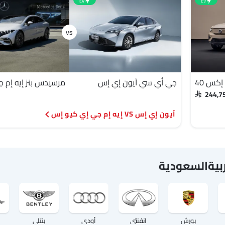
EV
EV
كس 40
جي أي سي آيون إي إس
SAR 244,
آيون إي إس VS إيه إم جي إي كيو إس
ربيةالسعودية
بورش
انفنتي
أودي
بنتلي