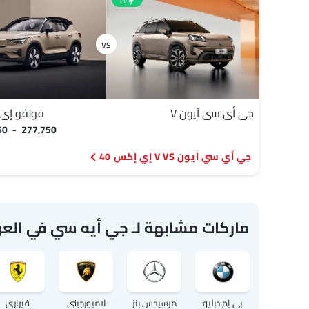
EV
جي أي سي آيون V
فولفو إي إ
750 - 277,750
جي أي سي آيون V VS إي إكس 40
ماركات مشابهة لـ جي أيه سي في الع
بي إم دبليو
مرسيدس بنز
لامبورجيني
فيراري