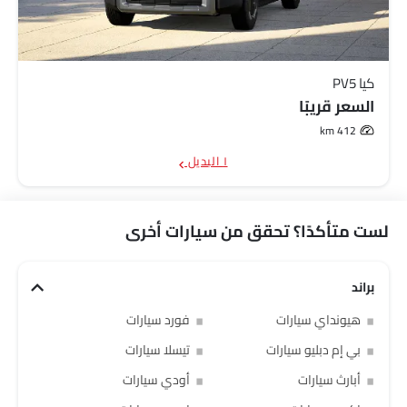
كيا PV5
السعر قريبًا
412 km
١ البديل
لست متأكدًا؟ تحقق من سيارات أخرى
براند
هيونداي سيارات
فورد سيارات
بي إم دبليو سيارات
تيسلا سيارات
أبارث سيارات
أودي سيارات