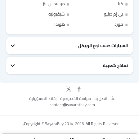
كيا
مرسيدس-بنز
بي إم دبليو
شيفروليه
Link Your Facebook Account
Link Your Google Account
فورد
هوندا
السيارات حسب نوع الهيكل
of Cardekho SEA
الخصوصية
سياسة
and
شروط الاستخدام
I have read and agree to the
نماذج شعبية
جيتور T2
نيسان Patrol 2025
تويوتا Fortuner
إم جي 5 2025
هيونداي Tucson
فورد Taurus
تويوتا Hiace 2025
تويوتا Yaris
إم جي RX9
إيسوزو D-Max
عنّا
اتصل بنا
سياسة الخصوصية
إخلاء المسؤولية
contact@sayaratbay.com
for Better Experience & Regular updates
Copyright © SayaraBay 2014-2026. All Rights Reserved.
المعلومات الشخصية