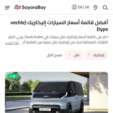
EN
|
AR
أفضل قائمة أسعار السيارات إليكتريك {vechle
type}
اعثر على قائمة أسعار إليكتريك فان سيارات في Saudi Arabia. يرجى اختيار
الطرازات المفضلة لديك من إليكتريك فان سيارة من القائمة أدناه لمعرفة
اقرأ المزيد
القائمة الكاملة للأسعار في مدينتك، العروض، الفئات، المواصفات، الصور،
استهلاك الوقود والمراجعات.
إليكتريك
فان
مسح الكل
EV