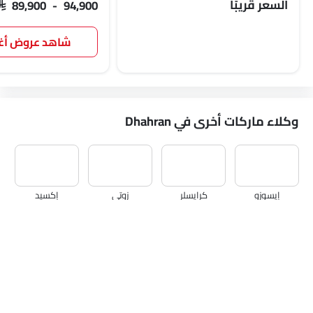
السعر قريبًا
SAR 89,900 - 94,900
شاهد عروض 
وكلاء ماركات أخرى في Dhahran
إيسوزو
كرايسلر
زوتي
إكسيد