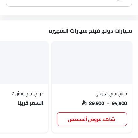
نعم، يبيع معظم وكلاء دونج فينج سيارة ملحقات سيارة. يمكنك شراء الملحقات الأصلية من سيارة منهم.
سيارات دونج فينج سيارات الشهيرة
دونج فينج هيودج
دونج فينج ريتش 7
السعر قريبًا
SAR 89,900 - 94,900
شاهد عروض أغسطس