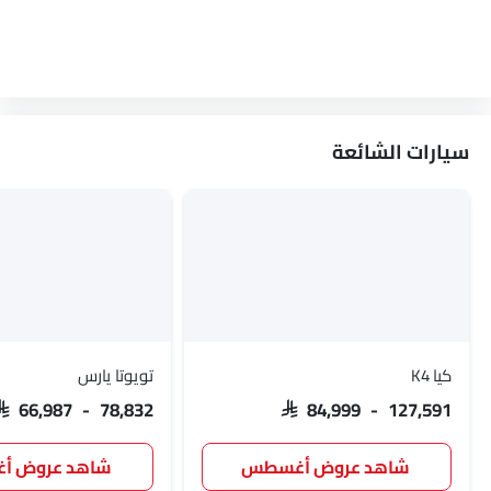
سيارات الشائعة
كيا K4
تويوتا يارس
SAR 66,987 - 78,832
SAR 84,999 - 127,591
شاهد عروض أغسطس
شاهد عروض 