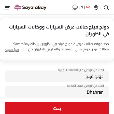
EN
|
AR
دونج فينج صالات عرض السيارات ووكالات السيارات
في الظهران
حدد موقع صالات عرض 2 دونج فينج في الظهران. يربطك SayaraBay
بصالات عرض دونج فينج المعتمدة والتجار في الظهران مع عنوانهم
اقرأ المزيد
ومعلومات الاتصال الكاملة. لمزيد من المعلومات حول أسعار السيارات
دونج فينج والعروض وخيارات EMI واختبار القيادة، اتصل بالوكلاء
المذكورين أدناه في الظهران.
بحث