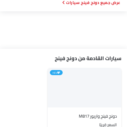
دونج فينج سيارات
سيارات القادمة من دونج فينج
HEV
دونج فينج واريور M817
السعر قريبًا