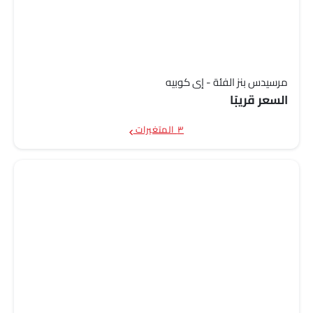
مرسيدس بنز الفئة - إي كوبيه
السعر قريبًا
٣ المتغيرات