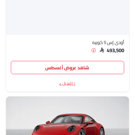
أودي إس 5 كوبيه
SAR 493,500
شاهد عروض أغسطس
١ البديل