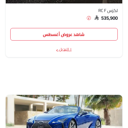
لكزس RC F
SAR 535,900
شاهد عروض أغسطس
١ البديل