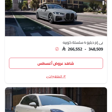
بي إم دبليو 4 سلسلة كوبيه
SAR 266,552 - 348,509
شاهد عروض أغسطس
٣ المتغيرات