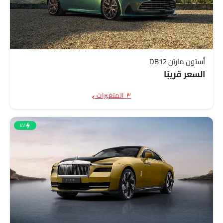
أستون مارتن DB12
السعر قريبًا
٣ المتغيرات
EV