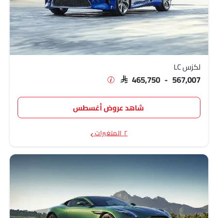
لكزس LC
SAR 465,750 - 567,007
شاهد عروض أغسطس
٢ المتغيرات