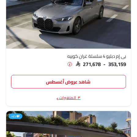
بي إم دبليو 4 سلسلة غران كوبيه
SAR 271,678 - 353,159
شاهد عروض أغسطس
٣ المتغيرات
HEV