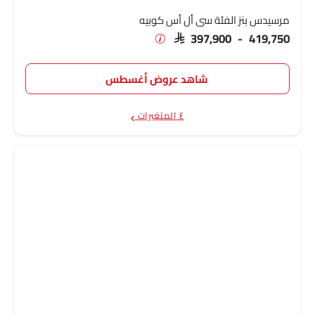
مرسيدس بنز الفئة سي أل أس كوبيه
SAR 397,900 - 419,750
شاهد عروض أغسطس
٤ المتغيرات