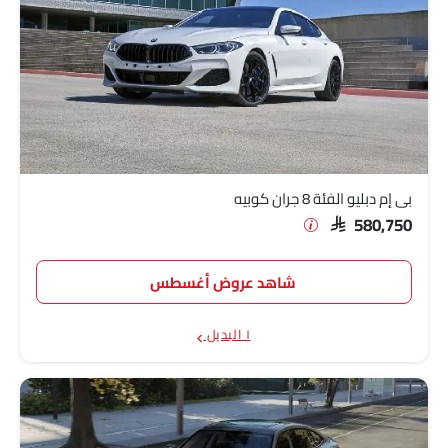
بي إم دبليو الفئة 8 جران كوبيه
SAR 580,750
شاهد عروض أغسطس
١ البديل