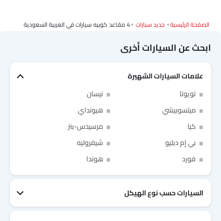
الصفحة الرئيسية
جديد سيارات
4 مقاعد كوبيه سيارات في العربية السعودية
ابحث عن السيارات أخرى
علامات السيارات الشهيرة
تويوتا
نيسان
ميتسوبيشي
هيونداي
كيا
مرسيدس-بنز
بي إم دبليو
شيفروليه
Link Your Facebook Account
Link Your Google Account
فورد
هوندا
السيارات حسب نوع الهيكل
of Cardekho SEA
الخصوصية
سياسة
and
شروط الاستخدام
I have read and agree to the