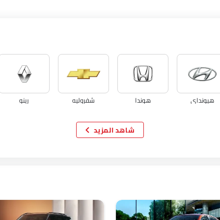
هيونداي
هوندا
شفروليه
رينو
شاهد المزيد
اكيورا
جاك
تيسلا
دبليو موتورز