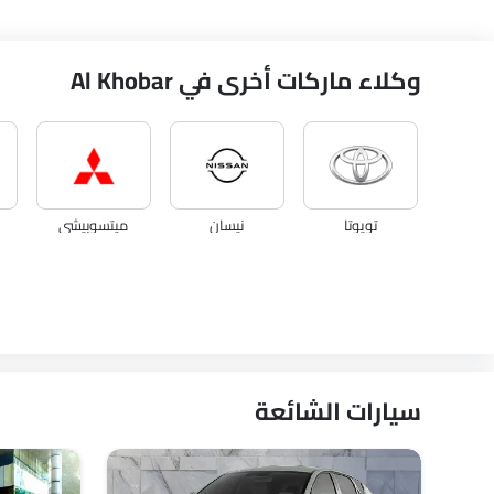
وكلاء ماركات أخرى في Al Khobar
تويوتا
نيسان
ميتسوبيشي
شانجان
كي جي إم
أوبل
سيارات الشائعة