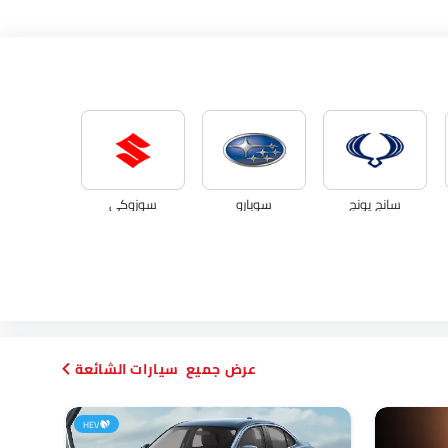
سانج يونج
سوبارو
سوزوكي
دورسن
ماهيندرا
سيارات الشائعة
HEV