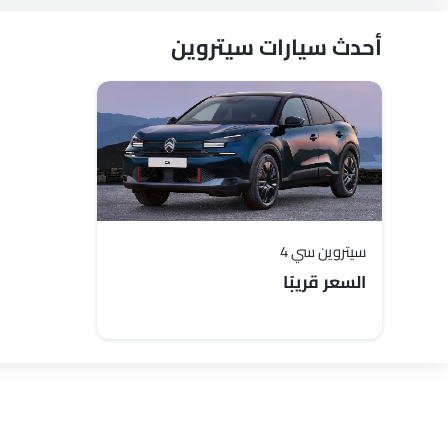
أحدث سيارات سيتروين
سيتروين سي 4
السعر قريبًا