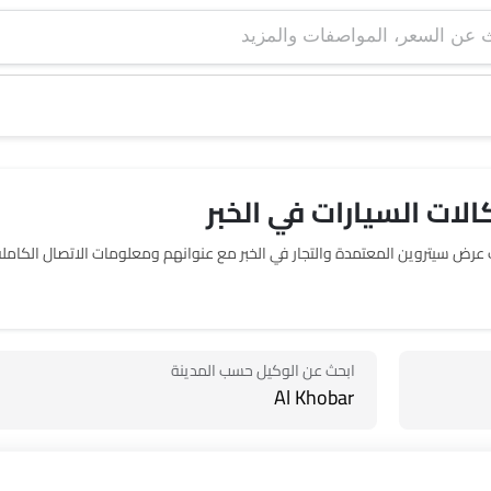
ات السيارات في الخبر
الات عرض 1 سيتروين في الخبر. يربطك SayaraBay بصالات عرض سيتروين المعتمدة والتجار في الخبر مع عنوانهم 