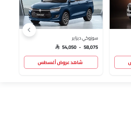
سوزوكي ديزاير
تويوت
,047
SAR 54,050 - 58,075
س
شاهد عروض أغسطس