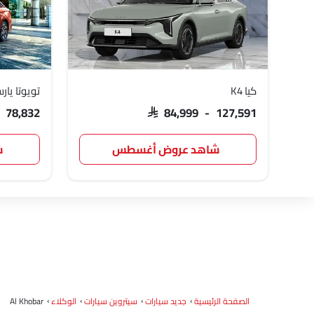
كيا K4
تويوتا يار
- 78,832
SAR 84,999 - 127,591
شاهد عروض أغسطس
ش
الصفحة الرئيسية
جديد سيارات
سيتروين سيارات
الوكلاء
Al Khobar