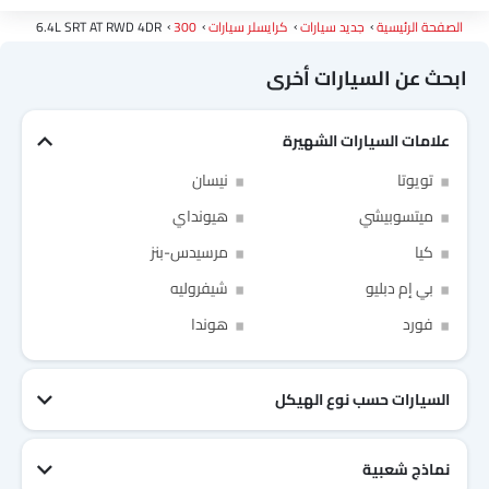
الصفحة الرئيسية
جديد سيارات
كرايسلر سيارات
300
6.4L SRT AT RWD 4DR
ابحث عن السيارات أخرى
علامات السيارات الشهيرة
Link Your Facebook Account
تويوتا
نيسان
ميتسوبيشي
هيونداي
Link Your Google Account
كيا
مرسيدس-بنز
بي إم دبليو
شيفروليه
فورد
هوندا
of Cardekho SEA
الخصوصية
سياسة
and
شروط الاستخدام
I have read and agree to the
السيارات حسب نوع الهيكل
نماذج شعبية
جيتور T2
نيسان Patrol 2025
تويوتا Fortuner
إم جي 5 2025
هيونداي Tucson
فورد Taurus
تويوتا Hiace 2025
تويوتا Yaris
إم جي RX9
إيسوزو D-Max