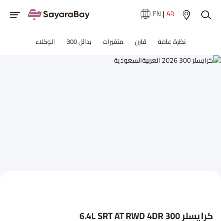
EN
|
AR
نظرة عامة
قارن
متغيرات
بدائل 300
الوكلاء
كرايسلر 300 6.4L SRT AT RWD 4DR