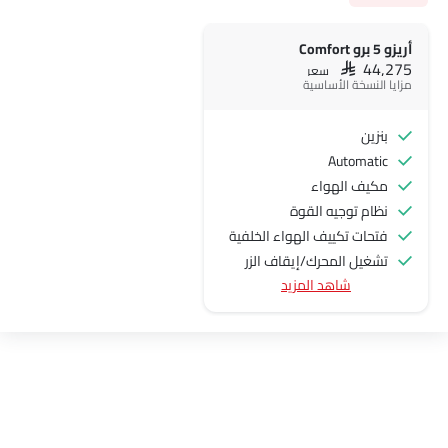
أريزو 5 برو Comfort
SAR 44,275
سعر
مزايا النسخة الأساسية
بنزين
Automatic
مكيف الهواء
نظام توجيه القوة
فتحات تكييف الهواء الخلفية
تشغيل المحرك/إيقاف الزر
شاهد المزيد
منفذ الطاقة الملحق
عجلة قيادة متعددة الوظائف
الراديو هي AM (تعديل السعة) أو FM (تضمين التردد)،
جبهة المتحدثين
مكبرات الصوت الخلفية
اتصال بلوتوث
المدخل المساعد وUSB