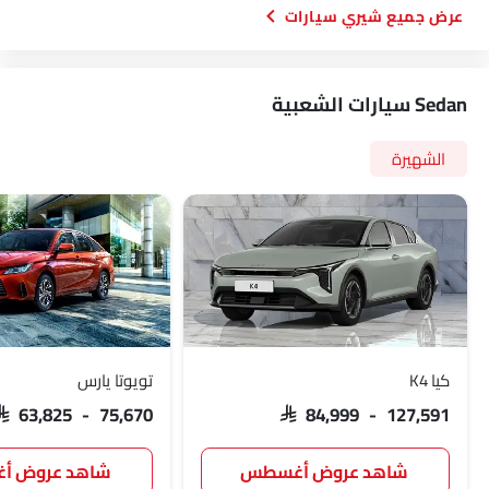
شيري سيارات
أندرويد أوتو
أبل كاربلاي
نظام تثبيت مقاعد الأطفال ISOFIX
Sedan سيارات الشعبية
كابل شحن محمول
نظام تثبيت السرعة التكيفي
الشهيرة
عقد تلقائي
أقفال أبواب استشعار السرعة
فرامل وقوف السيارات الكهربائية
طفاية حريق
حقيبة إسعافات أولية
مفتاح عن بُعد
عجلة احتياطية
الانبعاثات
كيا K4
تويوتا يارس
SAR 63,825 - 75,670
SAR 84,999 - 127,591
شاهد عروض أغسطس
شاهد عروض 