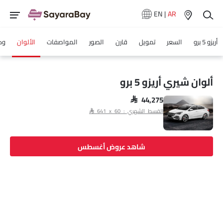
EN
|
AR
أريزو 5 برو
السعر
تمويل
قارن
الصور
المواصفات
الألوان
وك
ألوان شيري أريزو 5 برو
SAR 44,275
القسط الشهري : SAR 641 x 60
شاهد عروض أغسطس