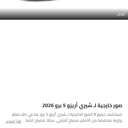
أبيض
صور خارجية لـ شيري أريزو 5 برو 2026
استكشف جميع 8 الصور الخارجية لـ شيري أريزو 5 برو، بما في ذلك منظر
بزاوية منخفضة من الأمام, مصباح أمامي, عجلة, مصباح الضباب الأمامي,
اقرأ المزيد
مقبض الباب, الشعار, مرآة السائق الأمامية زاوية, هوائي السقف