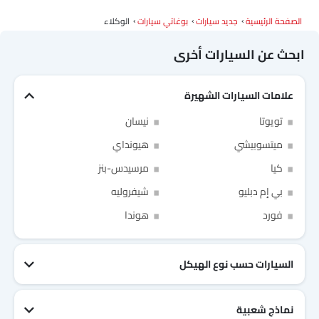
الصفحة الرئيسية
جديد سيارات
بوغاتي سيارات
الوكلاء
ابحث عن السيارات أخرى
علامات السيارات الشهيرة
Link Your Facebook Account
تويوتا
نيسان
Link Your Google Account
ميتسوبيشي
هيونداي
كيا
مرسيدس-بنز
بي إم دبليو
شيفروليه
فورد
هوندا
SEA
of Cardekho
سياسة الخصوصية
and
شروط الاستخدام
I have read and agree to the
السيارات حسب نوع الهيكل
نماذج شعبية
جيتور T2
نيسان Patrol 2025
تويوتا Fortuner
إم جي 5 2025
هيونداي Tucson
فورد Taurus
تويوتا Hiace 2025
تويوتا Yaris
إم جي RX9
إيسوزو D-Max