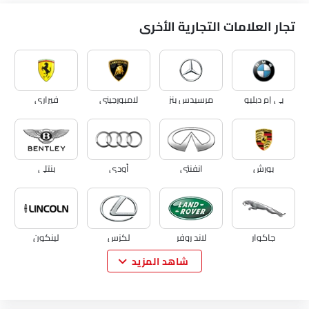
تجار العلامات التجارية الأخرى
بي إم دبليو
مرسيدس بنز
لامبورجيني
فيراري
بورش
انفنتي
أودي
بنتلي
جاكوار
لاند روفر
لكزس
لينكون
شاهد المزيد
لوتس
فولفو
مازيراتي
ألفا روميو