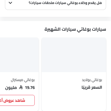
هل يقدم وكلاء بوغاتي سيارات ملحقات سيارات؟
نعم، يبيع معظم وكلاء بوغاتي سيارات ملحقات سيارات. يمكنك شراء الملحقات الأصلية من سيارات منهم.
شاومي
ديبال
ج إم سي
آي كور
سيارات بوغاتي سيارات الشهيرة
إم هيرو
دودج
كاديلاك
أستون مارتن
جي أي سي
رام
شيري
جيلي
بوغاتي بولايد
بوغاتي ميسترال
فورثينج
السعر قريبًا
بيستون
هونشي
بولستار
SAR 19.76 مليون
شاهد عروض 