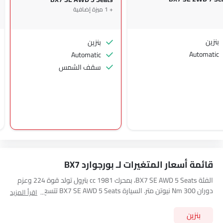
+ 1 ميزة إضافية
بنزين
بنزين
Automatic
Automatic
سقف الشمس
قائمة أسعار المتغيرات لـ بورجوارد BX7
الفئة BX7 SE AWD 5 Seats، بمحرك 1981 cc بترول تولد قوة 224 وعزم
دوران 300 Nm نيوتن متر. السيارة BX7 SE AWD 5 Seats تتسع لـ 5 seats
اقرأ المزيد
مقعد وتحتوي على ناقل حركة 6-Speed Automatic. استعرض جميع
أسعار الفئات الأخرى لـ
بورجوارد BX7
أدناه
بنزين