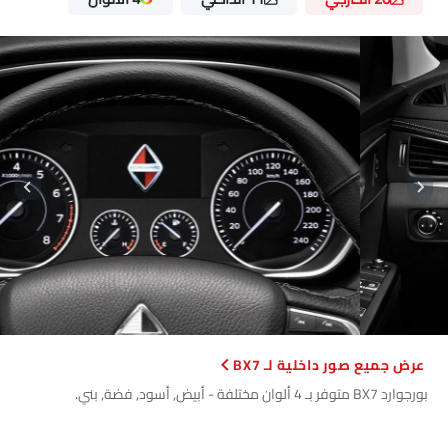
صور داخلية لـ BX7
بورجوارد BX7 متوفر بـ 4 ألوان مختلفة - أبيض, أسود, فضة, بني.