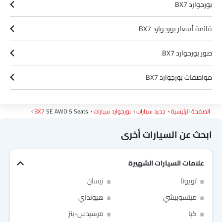
بورجوارد BX7
قائمة أسعار بورجوارد BX7
صور بورجوارد BX7
مواصفات بورجوارد BX7
ألوان بورجوارد BX7
الصفحة الرئيسية
جديد سيارات
بورجوارد سيارات
SE AWD 5 Seats
BX7
ابحث عن السيارات أخرى
علامات السيارات الشهيرة
Link Your Facebook Account
تويوتا
نيسان
ميتسوبيشي
هيونداي
Link Your Google Account
كيا
مرسيدس-بنز