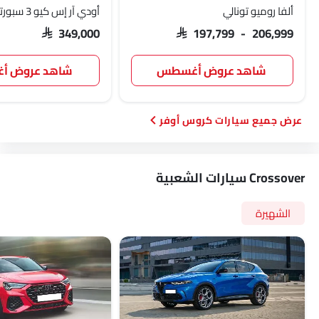
ألفا روميو تونالي
أودي آر إس كيو 3 سبورتباك
SAR 349,000
SAR 197,799 - 206,999
شاهد عروض أغسطس
شاهد عروض 
سيارات كروس أوفر
Crossover سيارات الشعبية
الشهيرة